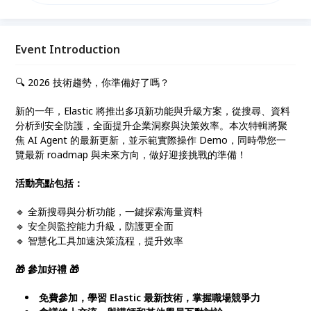
AI Agent 的最新更新，並示範實際操作 Demo，同時
帶您一覽最新 roadmap 與未來方向，做好迎接挑戰的
準備！免費參加，立即搶位！ **請以公司信箱報名以
加速審核**
Event Introduction
🔍 2026 技術趨勢，你準備好了嗎？
新的一年，Elastic 將推出多項新功能與升級方案，從搜尋、資料
分析到安全防護，全面提升企業洞察與決策效率。本次特輯將聚
焦 AI Agent 的最新更新，並示範實際操作 Demo，同時帶您一
覽最新 roadmap 與未來方向，做好迎接挑戰的準備！
活動亮點包括：
🔹 全新搜尋與分析功能，一鍵探索海量資料
🔹 安全與監控能力升級，防護更全面
🔹 智慧化工具加速決策流程，提升效率
🎁 參加好禮 🎁
免費參加，學習 Elastic 最新技術，掌握職場競爭力