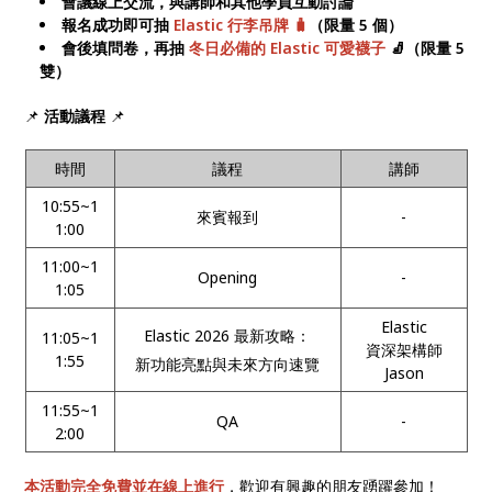
會議線上交流，與講師和其他學員互動討論
報名成功即可抽
Elastic 行李吊牌 🧳
（限量 5 個）
會後填問卷，再抽
冬日必備的 Elastic 可愛襪子
🧦（限量 5
雙）
📌
活動議程
📌
時間
議程
講師
10:55~1
來賓報到
-
1:00
11:00~1
Opening
-
1:05
Elastic
Elastic 2026 最新攻略：
11:05~1
資深架構師
1:55
新功能亮點與未來方向速覽
Jason
11:55~1
QA
-
2:00
本活動完全免費並在線上進行
，歡迎有興趣的朋友踴躍參加！