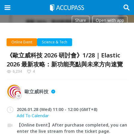
Share
Open with app
Online Event
Science & Tech
《歐立威科技 2026 研討會》1/28 | Elastic
2026 最新攻略：新功能亮點與未來方向速覽
6,234
4
歐立威科技
2026.01.28 (Wed) 11:00 - 12:00 (GMT+8)
Add To Calendar
【Online Event】After purchase completed, you can
enter the live stream from the ticket page.