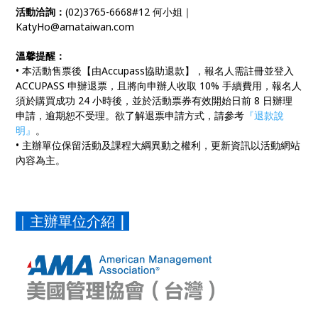
活動洽詢：
(02)3765-6668#12 何小姐｜
KatyHo@amataiwan.com
溫馨提醒：
• 本活動售票後【由Accupass協助退款】，報名人需註冊並登入
ACCUPASS 申辦退票，且將向申辦人收取 10% 手續費用，報名人
須於購買成功 24 小時後，並於活動票券有效開始日前 8 日辦理
申請，逾期恕不受理。欲了解退票申請方式，請參考
『退款說
明』
。
• 主辦單位保留活動及課程大綱異動之權利，更新資訊以活動網站
內容為主。
｜主辦單位介紹
｜