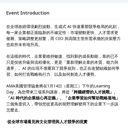
Event Introduction
在全球政經環境劇烈波動、生成式 AI 快速重塑競爭格局的此刻，
每一家企業都正面臨新的不確定性：市場變動更快、人才需求更
複雜、策略調整更頻繁，而 CEO 與高階主管所需承擔的決策壓力
也前所未有地升高。
在這樣的時代，企業要維持敏捷、找到新的成長動能，靠的已不
只是技術升級與流程優化，更是「重新理解企業的本質、能力與
邊界」。AI 的出現不僅重寫了競爭規則，也正在改變組織如何學
習、如何打造戰略執行力、以及如何創造人才優勢。
AMA美國管理協會將在1月14日（星期三）下午的Learning
Day，為您帶來三場系列講座，將從
「跨國經營的人才挑戰」、
「AI 時代的企業核心再定義」、「企業學習如何幫助戰略落地」
三個角度切入，帶領您從更高的視野理解變局下的企業下一步該
怎麼走。
·從全球市場看見跨文化管理與人才競爭的現實