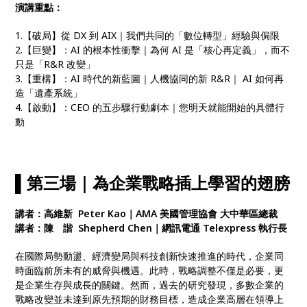
演講重點：
1.【破局】從 DX 到 AIX｜我們共同的「數位轉型」經驗與侷限
2.【巨變】：AI 的根本性衝擊｜為何 AI 是「核心再定義」，而不
只是「R&R 改變」
3.【重構】：AI 時代的新藍圖｜人機協同的新 R&R｜ AI 如何再
造「遺產系統」
4.【啟動】：CEO 的五步驟行動劇本｜您明天就能開始的具體行
動
▌第三場｜
為企業戰略插上學習的翅膀
講者：高維新 Peter Kao｜AMA 美國管理協會 大中華區總裁
講者：陳 諧 Shepherd Chen｜網訊電通 Telexpress 執行長
在國際局勢動盪、經濟變局與科技創新快速推進的時代，企業同
時面臨前所未有的威脅與機遇。此時，戰略調整不僅是必要，更
是企業生存與成長的關鍵。然而，過去的研究發現，多數企業的
戰略改變並未達到原先預期的財務目標，造成企業高層在領導上