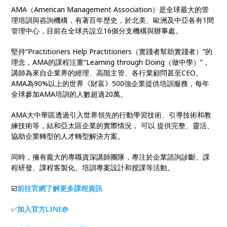
AMA（American Management Association）是全球最大的管
理培訓與咨詢機構，有著百年歴史，於北美、歐洲及中亞各有1間
管理中心，目前在全球共設立16個分支機構與辦事處。
堅持“Practitioners Help Practitioners（實踐者幫助實踐者）”的
理念，AMA的課程注重“Learning through Doing（做中學）”，
講師為來自企業界的經理、高階主管、各行業顧問甚至CEO。
AMA為90%以上的世界《財富》500強企業提供培訓服務，每年
全球參加AMA培訓的人數超過20萬。
AMA大中華區透過引入世界領先的行動學習技術、引導技術和教
練技術等，結和亞太區企業的實際情況， 可以 提供完整、靈活、
協助企業轉型的人才轉型解決方案。
同時，擁有龐大的專職資深講師團隊，專注於企業諮詢診斷、課
程研發、課程客製化、培訓專案設計和授課等活動。
☑️
前往官網了解更多課程資訊
✅
加入官方LINE@