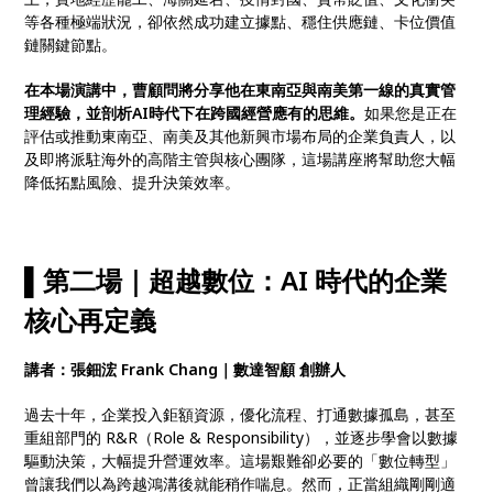
等各種極端狀況，卻依然成功建立據點、穩住供應鏈、卡位價值
鏈關鍵節點。
在本場演講中，曹顧問將分享他在東南亞與南美第一線的真實管
理經驗，並剖析AI時代下在跨國經營應有的思維。
如果您是正在
評估或推動東南亞、南美及其他新興市場布局的企業負責人，以
及即將派駐海外的高階主管與核心團隊，這場講座將幫助您大幅
降低拓點風險、提升決策效率。
▌第二場｜
超越數位：AI 時代的企業
核心再定義
講者：張鈿浤 Frank Chang｜數達智顧 創辦人
過去十年，企業投入鉅額資源，優化流程、打通數據孤島，甚至
重組部門的 R&R（Role & Responsibility），並逐步學會以數據
驅動決策，大幅提升營運效率。這場艱難卻必要的「數位轉型」
曾讓我們以為跨越鴻溝後就能稍作喘息。然而，正當組織剛剛適