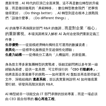
應新常態，AI 時代的巨浪已全面來襲。這不再是數位轉型的升級
版，而是徹頭徹尾的「典範轉移」：數位轉型教會我們「把事情
做得更好」（Do things better），AI 轉型則是在根本上挑戰我
們「該做什麼事」（Do different things）。
而是對企業「核心」
AI 的衝擊不再侷限於部門 R&R 的微調，
的重新審視。
本場演講將深入解析 AI 為何迫使我們重新定義三
：
件事
生存優勢
——從規模經濟轉向獨特且可運用的數據資產；
差異化
——從標準化服務提升至超個性化體驗；
生產力結構
——從傳統分工邁向「人機協同」的新藍圖。
身為曾主導多家集團轉型的實戰者，張鈿浤顧問將以多年第一線
經驗為基礎，提供一套具體、可立即採行的
「CEO 行動劇本」
。
他將直面企業最棘手的挑戰——如何運用 AI 盤點並再造那些缺乏
文件、深植組織的
遺產系統
，並以真實案例說明 AI 如何徹底重
塑行銷、研發與高階決策的 R&R。
AI 轉型絕非一項能交由 IT 部門承辦的技術專案，而是一場必須
由 CEO 親自領導的
核心再造工程
。