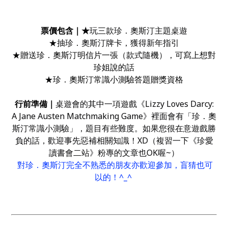
票價包含｜
★
玩三款珍．奧斯汀主題桌遊
★抽珍．奧斯汀牌卡，獲得新年指引
★贈送
珍．奧斯汀明信片一張
（款式隨機）
，可寫上想對
珍姐說的話
★
珍．奧斯汀常識小測驗答題贈獎資格
行前準備｜
桌遊會的其中一項遊戲《Lizzy Loves Darcy:
A Jane Austen Matchmaking Game》裡面會有「珍．奧
斯汀常識小測驗」，題目有些難度。如果您很在意遊戲勝
負的話，歡迎事先惡補相關知識！XD（複習一下《珍愛
讀書會二站》粉專的文章也OK喔~）
對珍．奧斯汀完全不熟悉的朋友亦歡迎參加，盲猜也可
以的！^_^