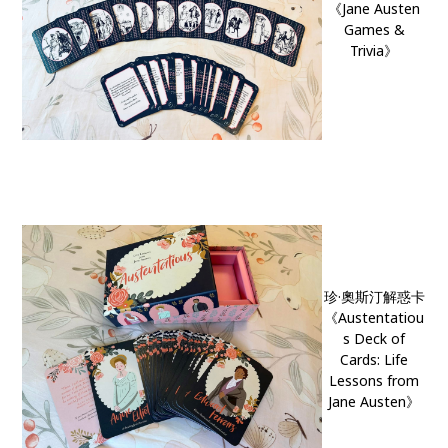
《Jane Austen
Games &
Trivia》
珍·奧斯汀解惑卡
《Austentatiou
s Deck of
Cards: Life
Lessons from
Jane Austen》