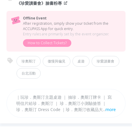
《珍愛讀書會》臉書粉專
Offline Event
After registration, simply show your ticket from the
ACCUPASS App for quick entry.
Entry rules are primarily set by the event organizer.
How to Collect Tickets?
珍奧斯汀
傲慢與偏見
桌遊
珍愛讀書會
台北活動
｜玩珍．奧斯汀主題桌遊 ｜ 抽珍．奧斯汀牌卡 ｜ 寫
明信片給珍．奧斯汀 ｜ 珍．奧斯汀小測驗搶答 ｜
珍．奧斯汀 Dress Code ｜珍．奧斯汀收藏品大集合！
...
more
珍．奧斯汀將在今年的12月16日迎來250週年誕辰，在
這美好而難得的日子前夕，邀請喜歡珍．奧斯汀的朋友
們和我們齊聚一堂，共度溫暖而充滿紀念意義的時光！