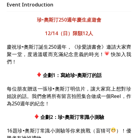
Event Introduction
珍
•
奧斯汀250週年慶生桌遊會
12/14
（日）限額12人
慶祝珍•奧斯汀誕生250週年，《珍愛讀書會》邀請大家齊
聚一堂，度過溫暖而充滿紀念意義的時光！
快加入我
們！
企劃1：寫給珍
•
奧斯汀的話
每位朋友贈送一張珍•奧斯汀明信片，讓大家寫上想對珍
姐說的話。我們會將所有留言拍照集合做成一個Reel，作
為250週年的紀念！
企劃2：珍
•
奧斯汀常識小測驗
16題珍•奧斯汀常識小測驗等你來挑戰（盲猜可
）！優