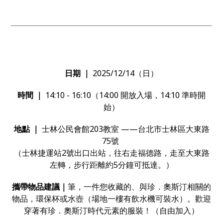
日期 ｜
2025/12/14
（日）
時間 ｜
14:10 - 16:10
（14:00 開放入場，14:10 準時開
始）
地點 ｜
士林公民會館203教室 ——
台北市士林區大東路
75號
（
士林捷運站2號出口出站，往右走福德路，走至大東路
左轉，步行距離約5分鐘可抵達。
）
攜帶物品建議｜
筆，一件您收藏的、與珍．奧斯汀相關的
物品，環保杯或水壺（場地一樓有飲水機可裝水）。歡迎
穿著有珍．奧斯汀時代元素的服裝！（自由加入）