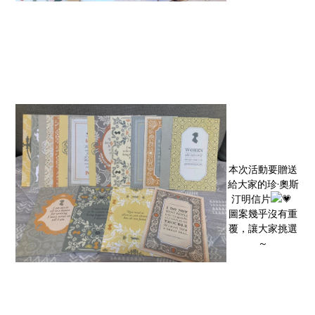
本次活動要贈送
給大家的珍·奧斯
汀明信片
圖案幾乎沒有重
覆，讓大家挑選
～