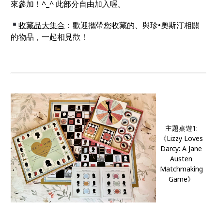
來參加！^_^ 此部分自由加入喔。
收藏品大集合
：歡迎攜帶您收藏的、與珍
•
奧斯汀相關
的物品，一起相見歡！
主題桌遊1:
《Lizzy Loves
Darcy: A Jane
Austen
Matchmaking
Game》