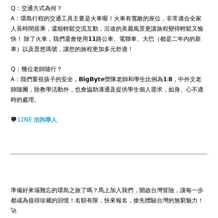
Q：交通方式為何？
A：環島行程的交通工具主要是火車喔！火車有寬敞的座位，非常適合全家
人長時間搭乘，還能輕鬆交流互動，沿途的美麗風景更讓旅程變得輕鬆又愉
快！ 除了火車，我們還會使用𝟭𝟭路公車、電聯車、大巴（都是二年內的新
車）以及普悠瑪號，讓您的旅程更加多元舒適！
Q：幾位老師隨行？
A：我們重視孩子的安全，𝗕𝗶𝗴𝗕𝘆𝘁𝗲營隊老師和學生比例為𝟭:𝟴，中外文老
師隨團，除教學活動外，也會協助溝通及提供學生個人需求，如身、心不適
時的處理。
💬
LINE 洽詢專人
準備好來場難忘的環島之旅了嗎？馬上加入我們，開啟台灣冒險，讓每一步
都成為值得珍藏的回憶！名額有限，快來報名，搶先體驗台灣的無窮魅力！
🚀