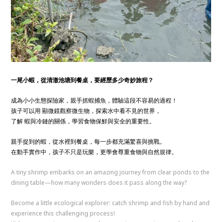
一尾小蝦，從清澈池塘到餐桌，要經歷多少奇妙旅程？
成為小小生態探險家，親手抓蝦捕魚，體驗這段不容易的過程！
孩子可以用 顯微鏡觀察微生物，探索水中看不見的世界，
了解 蝦與冷鏈的關係，學習食物保鮮與安全的重要性。
親手捉到的蝦，從水裡到餐桌，每一步都充滿驚喜與挑戰。
在動手實作中，孩子不只是玩樂，更學會尊重食物與自然規律。
A tiny shrimp embarks on an amazing journey from clear ponds to the
dining table—how many wonders does it pass along the way?
Become a little ecological explorer: catch shrimp and fish by hand and
experience this challenging process!