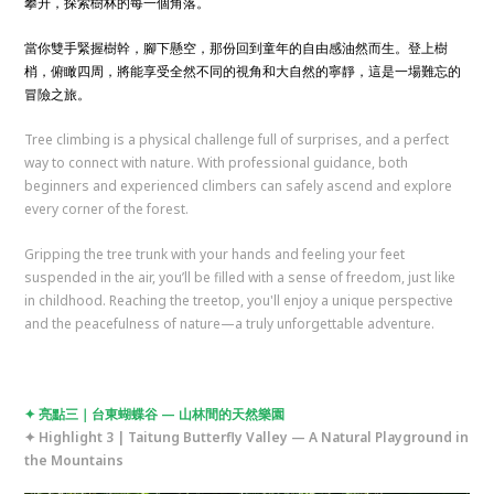
攀升，探索樹林的每一個角落。
當你雙手緊握樹幹，腳下懸空，那份回到童年的自由感油然而生。登上樹
梢，俯瞰四周，將能享受全然不同的視角和大自然的寧靜，這是一場難忘的
冒險之旅。
Tree climbing is a physical challenge full of surprises, and a perfect
way to connect with nature. With professional guidance, both
beginners and experienced climbers can safely ascend and explore
every corner of the forest.
Gripping the tree trunk with your hands and feeling your feet
suspended in the air, you’ll be filled with a sense of freedom, just like
in childhood. Reaching the treetop, you'll enjoy a unique perspective
and the peacefulness of nature—a truly unforgettable adventure.
✦ 亮點三｜台東蝴蝶谷 — 山林間的天然樂園
✦ Highlight 3 | Taitung Butterfly Valley — A Natural Playground in
the Mountains