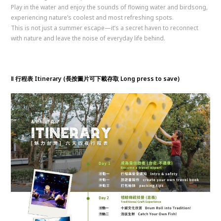
Play in the water and enjoy the sounds of flowing water and birdsong,
experiencing nature’s coolest and most refreshing spots.
This is not just a summer escape—it’s a secret haven to reconnect
with nature and leave the noise of everyday life behind.
‖ 行程表 Itinerary (長按圖片可下載存取 Long press to save)