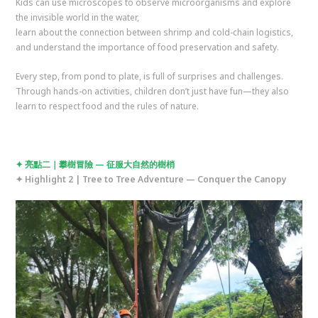
Kids can use microscopes to observe microorganisms and explore
the invisible world in the water,
learn about the connection between shrimp and cold-chain logistics,
and understand the importance of food preservation and safety.
Every step, from pond to plate, is full of surprises and challenges.
Through hands-on activities, children don’t just have fun—they also
learn to respect food and the rules of nature.
✦ 亮點二｜攀樹冒險 — 征服大自然的樹梢
✦ Highlight 2 | Tree to Tree Adventure — Conquer the Canopy