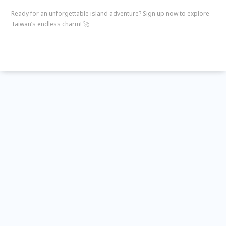
Ready for an unforgettable island adventure? Sign up now to explore
Taiwan’s endless charm! 🚀