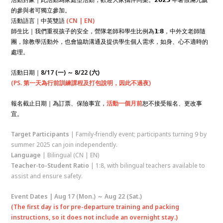
的參與者可獨立參加。
活動語言｜中英雙語
(CN | EN)
師生比｜我們重視孩子的安全，營隊老師和學生比例為𝟭:𝟴，中外文老師隨
團，除教學活動外，也會協助溝通及提供學生個人需求，如身、心不適時的
處理。
活動日期｜
8/17 (一) ～ 8/22 (六)
(
PS. 第一天為行前訓練課程及打包說明，因此不過夜)
報名截止日期｜為訂票、保險事宜，
活動一個月前
恕不接受報名、更改事
宜。
Target Participants
| Family-friendly event; participants turning 9 by
summer 2025 can join independently.
Language
| Bilingual (CN | EN)
Teacher-to-Student Ratio
| 1:8, with bilingual teachers available to
assist and ensure safety.
Event Dates | Aug 17 (Mon.) ～ Aug 22 (Sat.)
(
The first day is for pre-departure training and packing
instructions, so it does not include an overnight stay.)