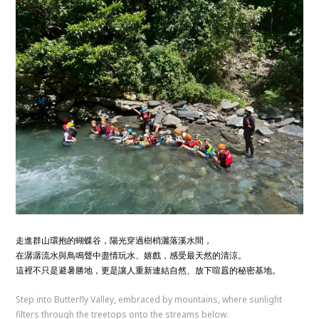
走進群山環抱的蝴蝶谷，陽光穿過樹梢灑落溪水間，
在潺潺流水與鳥鳴聲中盡情玩水、嬉戲，感受最天然的清涼。
這裡不只是避暑勝地，更是讓人重新連結自然、放下喧囂的秘密基地。
Step into Butterfly Valley, embraced by mountains, where sunlight
filters through the treetops onto the streams below.