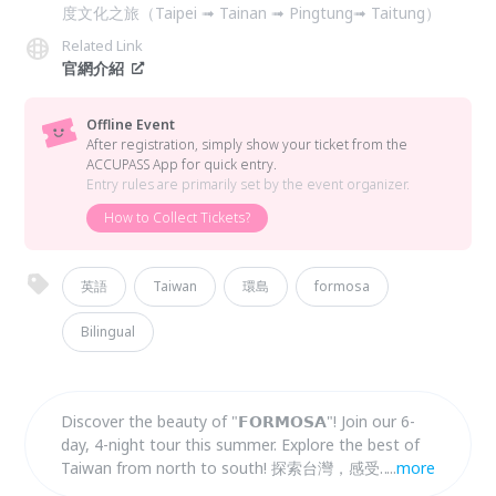
度文化之旅（Taipei ➟ Tainan ➟ Pingtung➟ Taitung）
Related Link
官網介紹
Offline Event
After registration, simply show your ticket from the
ACCUPASS App for quick entry.
Entry rules are primarily set by the event organizer.
How to Collect Tickets?
英語
Taiwan
環島
formosa
Bilingual
Discover the beauty of "𝗙𝗢𝗥𝗠𝗢𝗦𝗔"! Join our 6-
day, 4-night tour this summer. Explore the best of
Taiwan from north to south! 探索台灣，感受
...
more
「𝗙𝗢𝗥𝗠𝗢𝗦𝗔」的美麗與驚奇! 今年夏天，加入 六天