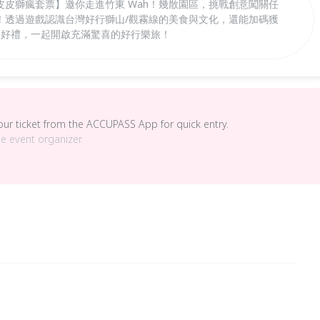
皮獅瘋套票】邀你走進竹東 Wah！幾散園區，挑戰創意闖關任
！透過遊戲認識台灣好行獅山/觀霧線的美食與文化，還能加碼獲
邊拿好禮，一起開啟充滿驚喜的好行樂旅！
your ticket from the ACCUPASS App for quick entry.
he event organizer.