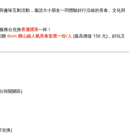
與趣味互動活動，邀請大小朋友一同體驗好行沿線的美食、文化與
服務台兌換
香濃擂茶
一杯！
加贈
ibon 獅山線人氣美食套票一份/人
(最高價值 150 元)，好玩又
務台與闖關區)
茶兌換)