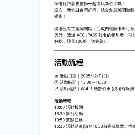
準備好跟著皮皮獅一起瘋玩新竹了嗎！
這次「新竹縣台灣好行」結合創意闖關遊戲
樂趣！
現場設有主題闖關區，完成四個關卡即可至
另外，透過 ACCUPASS 報名的參加者，再
好吃，限量100份，送完為止！
活動流程
📅 活動日期｜2025/12/7 (日)
🕐 活動時間｜13:30～16:30
📍 活動地點｜Wah！幾散竹東 (現場有服
活動時程
13:00 活動報到
13:30 舞台活動
13:50 闖關任務
16:30 活動結束(請於16:30前完成集章／擂