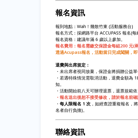
報名資訊
報到地點：Wah！幾散竹東 (活動服務台)
報名方式：採網路平台 ACCUPASS 報名
報名資格：建議年滿 6 歲以上參加。
報名費用：報名需繳交保證金每組200 元(兩人
透過Acupass報名，活動當日完成闖關，即
退費與出席規定：
・未出席者視同放棄，保證金將捐贈公益單
・若遇特殊情況需取消活動，退費金額為 18
知。
・活動開始前八天可辦理退票，退票規範依 A
・報名送出後恕不接受修改，請於報名前確認
・
每人限報名 1 次
，如經查證重複報名，將取
名者自行負擔)。
聯絡資訊