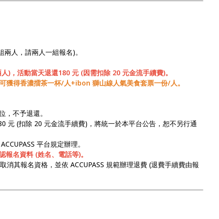
(每組兩人，請兩人一組報名)。
)，活動當天退還180 元 (因需扣除 20 元金流手續費)。
可獲得香濃擂茶一杯/人+ibon 獅山線人氣美食套票一份/人。
位，不予退還。
0 元 (扣除 20 元金流手續費)，將統一於本平台公告，恕不另行通
CCUPASS 平台規定辦理。
報名資料 (姓名、電話等)。
消其報名資格，並依 ACCUPASS 規範辦理退費 (退費手續費由報