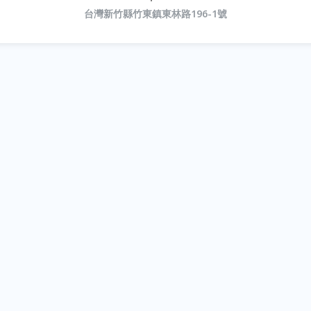
台灣新竹縣竹東鎮東林路196-1號