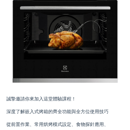
誠摯邀請你來加入這堂體驗課程！
深度了解嵌入式烤箱的齊全功能與全方位使用技巧
從前置作業、常用烘烤模式設定、食物探針應用、