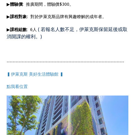
▶
體驗價
: 推廣期間，體驗價$300。
▶
課程對象:
對於伊萊克斯品牌有興趣瞭解的成年者。
(
若報名人數不足，伊萊克斯保留延後或取
▶
課程組數
: 6人
消開課的權利。
)
------------------------------------------------------------------------------
▍伊萊克斯 美好生活體驗館 ▍
點我看位置