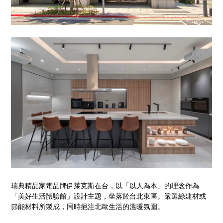
瑞典精品家電品牌伊萊克斯在台，以「以人為本」的理念作為
「美好生活體驗館」設計主題，坐落於台北東區。嚴選綠建材或
節能材料所製成，同時挹注北歐生活的溫暖氛圍。