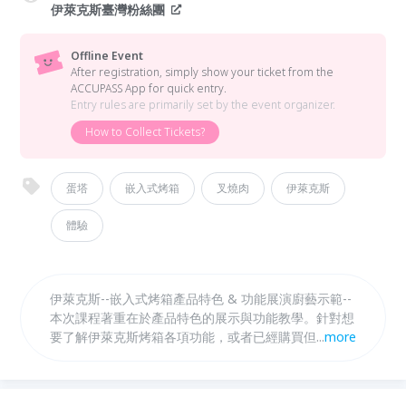
伊萊克斯臺灣粉絲團
Offline Event
After registration, simply show your ticket from the
ACCUPASS App for quick entry.
Entry rules are primarily set by the event organizer.
How to Collect Tickets?
蛋塔
嵌入式烤箱
叉燒肉
伊萊克斯
體驗
伊萊克斯--嵌入式烤箱產品特色 & 功能展演廚藝示範--
本次課程著重在於產品特色的展示與功能教學。針對想
要了解伊萊克斯烤箱各項功能，或者已經購買但不太會
...
more
使用伊萊克斯嵌入式烤箱的使用者，清楚介紹烤箱的使
用方式。