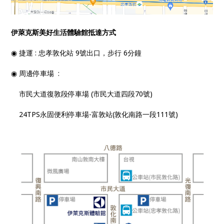
伊萊克斯美好生活體驗館抵達方式
◉ 捷運 : 忠孝敦化站 9號出口，步行 6分鐘
◉ 周邊停車場 :
市民大道復敦段停車場 (市民大道四段70號)
24TPS永固便利停車場-富敦站(敦化南路一段111號)