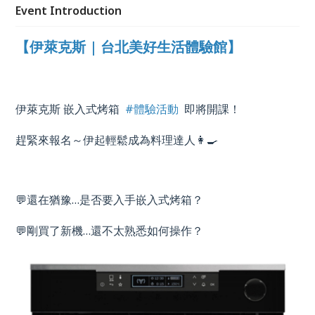
Event Introduction
【伊萊克斯 | 台北美好生活體驗館】
伊萊克斯 嵌入式烤箱
#體驗活動
即將開課！
趕緊來報名～伊起輕鬆成為料理達人👩‍🍳
💬還在猶豫
…
是否要入手嵌入式烤箱？
💬剛買了新機
…
還不太熟悉如何操作？