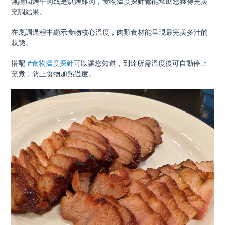
無論燜烤牛肉或是烘烤雞肉，食物溫度探針都能幫助您獲得完美
烹調結果。
在烹調過程中顯示食物核心溫度，肉類食材能呈現最完美多汁的
狀態。
搭配
#食物溫度探針
可以讓您知道，到達所需溫度後可自動停止
烹煮，防止食物加熱過度。