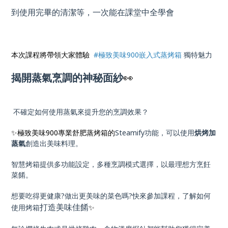
到使用完畢的清潔等，一次能在課堂中全學會
本次課程將帶領大家體驗
#極致美味900嵌入式蒸烤箱
獨特魅力
揭開蒸氣烹調的神秘面紗
👀
不確定如何使用蒸氣來提升您的烹調效果？
✨極致美味900專業舒肥蒸烤箱的
Steamify功能，可以使用
烘烤加
蒸氣
創造出美味料理。
智慧烤箱提供多功能設定，多種烹調模式選擇，以最理想方烹飪
菜餚。
想要吃得更健康?做出更美味的菜色嗎?快來參加課程，了解如何
打造美味佳餚
使用烤箱
✨