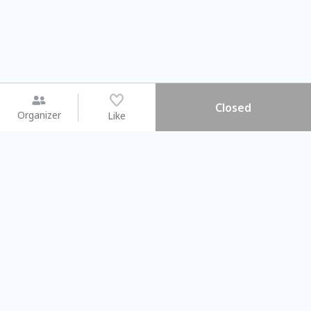
Closed
Organizer
Like
You may like
2026.08.15 (Sat) - 08.22 (Sat)
2026.08.15 (Sat) - 08