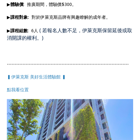
▶
體驗價
: 推廣期間，體驗價$300。
▶
課程對象:
對於伊萊克斯品牌有興趣瞭解的成年者。
(
若報名人數不足，伊萊克斯保留延後或取
▶
課程組數
: 6人
消開課的權利。
)
------------------------------------------------------------------------------
▍伊萊克斯 美好生活體驗館 ▍
點我看位置