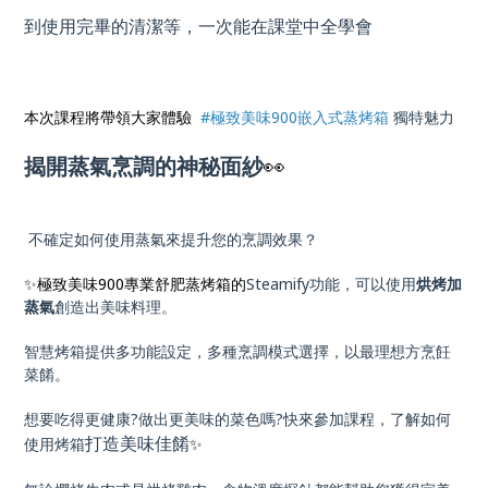
到使用完畢的清潔等，一次能在課堂中全學會
本次課程將帶領大家體驗
#極致美味900嵌入式蒸烤箱
獨特魅力
揭開蒸氣烹調的神秘面紗
👀
不確定如何使用蒸氣來提升您的烹調效果？
✨極致美味900專業舒肥蒸烤箱的
Steamify功能，可以使用
烘烤加
蒸氣
創造出美味料理。
智慧烤箱提供多功能設定，多種烹調模式選擇，以最理想方烹飪
菜餚。
想要吃得更健康?做出更美味的菜色嗎?快來參加課程，了解如何
打造美味佳餚
使用烤箱
✨