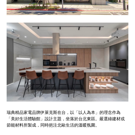
瑞典精品家電品牌伊萊克斯在台，以「以人為本」的理念作為
「美好生活體驗館」設計主題，坐落於台北東區。嚴選綠建材或
節能材料所製成，同時挹注北歐生活的溫暖氛圍。