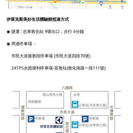
伊萊克斯美好生活體驗館抵達方式
◉ 捷運 : 忠孝敦化站 9號出口，步行 6分鐘
◉ 周邊停車場 :
市民大道復敦段停車場 (市民大道四段70號)
24TPS永固便利停車場-富敦站(敦化南路一段111號)