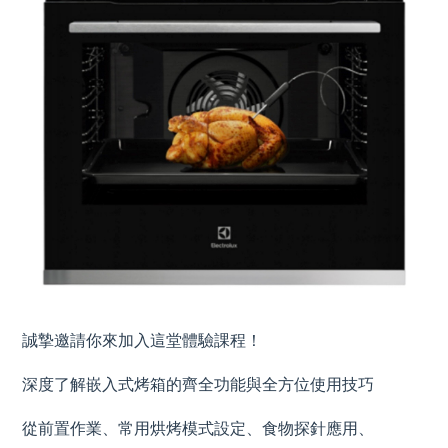
誠摯邀請你來加入這堂體驗課程！
深度了解嵌入式烤箱的齊全功能與全方位使用技巧
從前置作業、常用烘烤模式設定、食物探針應用、