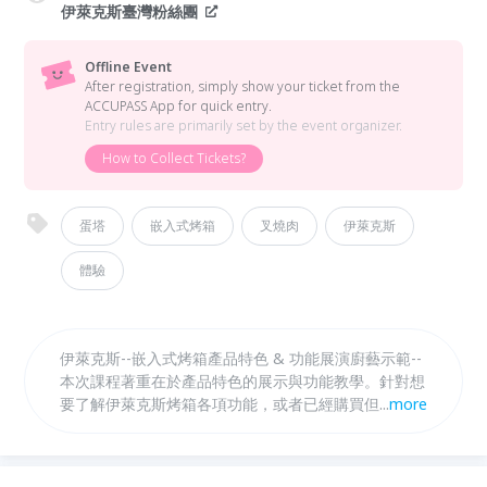
伊萊克斯臺灣粉絲團
Offline Event
After registration, simply show your ticket from the
ACCUPASS App for quick entry.
Entry rules are primarily set by the event organizer.
How to Collect Tickets?
蛋塔
嵌入式烤箱
叉燒肉
伊萊克斯
體驗
伊萊克斯--嵌入式烤箱產品特色 & 功能展演廚藝示範--
本次課程著重在於產品特色的展示與功能教學。針對想
要了解伊萊克斯烤箱各項功能，或者已經購買但不太會
...
more
使用伊萊克斯嵌入式烤箱的使用者，清楚介紹烤箱的使
用方式。