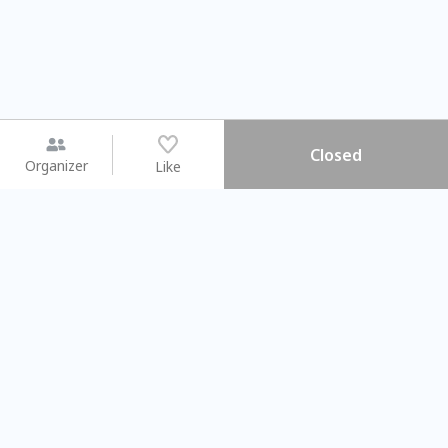
Closed
Organizer
Like
You may like
2026.08.15 (Sat) - 08.22 (Sat)
2026.08.15 (Sat) - 08