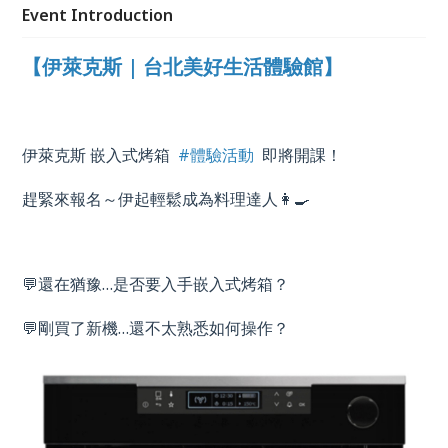
Event Introduction
【伊萊克斯 | 台北美好生活體驗館】
伊萊克斯 嵌入式烤箱
#體驗活動
即將開課！
趕緊來報名～伊起輕鬆成為料理達人👩‍🍳
💬還在猶豫
…
是否要入手嵌入式烤箱？
💬剛買了新機
…
還不太熟悉如何操作？