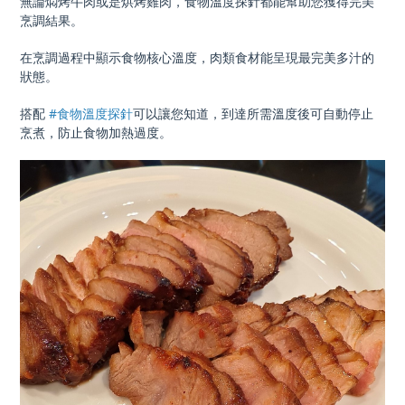
無論燜烤牛肉或是烘烤雞肉，食物溫度探針都能幫助您獲得完美
烹調結果。
在烹調過程中顯示食物核心溫度，肉類食材能呈現最完美多汁的
狀態。
搭配
#食物溫度探針
可以讓您知道，到達所需溫度後可自動停止
烹煮，防止食物加熱過度。