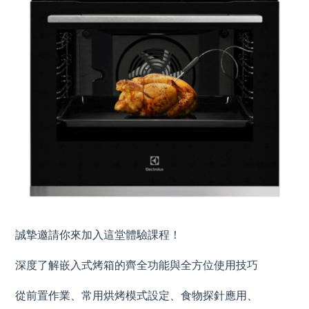
誠摯邀請你來加入這堂體驗課程！
深度了解嵌入式烤箱的齊全功能與全方位使用技巧
從前置作業、常用烘烤模式設定、食物探針應用、