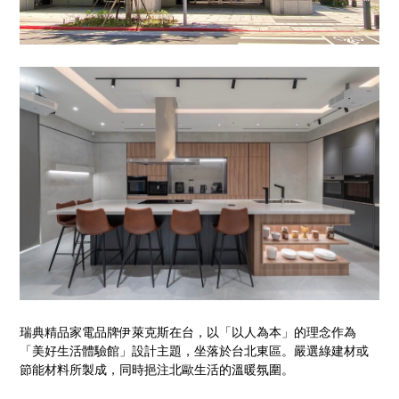
瑞典精品家電品牌伊萊克斯在台，以「以人為本」的理念作為
「美好生活體驗館」設計主題，坐落於台北東區。嚴選綠建材或
節能材料所製成，同時挹注北歐生活的溫暖氛圍。