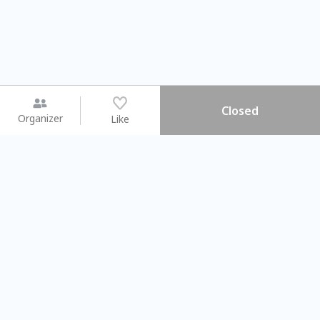
Closed
Organizer
Like
You may like
2026.08.15 (Sat) - 08.22 (Sat)
2026.08.15 (Sat) - 08.