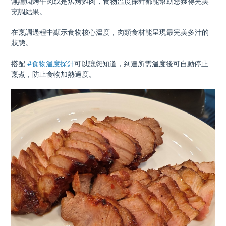
無論燜烤牛肉或是烘烤雞肉，食物溫度探針都能幫助您獲得完美
烹調結果。
在烹調過程中顯示食物核心溫度，肉類食材能呈現最完美多汁的
狀態。
搭配
#食物溫度探針
可以讓您知道，到達所需溫度後可自動停止
烹煮，防止食物加熱過度。