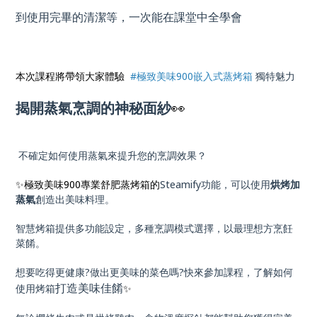
到使用完畢的清潔等，一次能在課堂中全學會
本次課程將帶領大家體驗
#極致美味900嵌入式蒸烤箱
獨特魅力
揭開蒸氣烹調的神秘面紗
👀
不確定如何使用蒸氣來提升您的烹調效果？
✨極致美味900專業舒肥蒸烤箱的
Steamify功能，可以使用
烘烤加
蒸氣
創造出美味料理。
智慧烤箱提供多功能設定，多種烹調模式選擇，以最理想方烹飪
菜餚。
想要吃得更健康?做出更美味的菜色嗎?快來參加課程，了解如何
打造美味佳餚
使用烤箱
✨