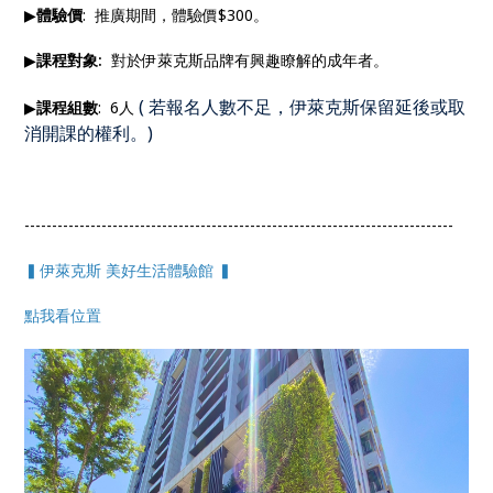
▶
體驗價
: 推廣期間，體驗價$300。
▶
課程對象:
對於伊萊克斯品牌有興趣瞭解的成年者。
(
若報名人數不足，伊萊克斯保留延後或取
▶
課程組數
: 6人
消開課的權利。
)
------------------------------------------------------------------------------
▍伊萊克斯 美好生活體驗館 ▍
點我看位置