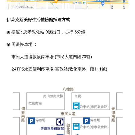
伊萊克斯美好生活體驗館抵達方式
◉ 捷運 : 忠孝敦化站 9號出口，步行 6分鐘
◉ 周邊停車場 :
市民大道復敦段停車場 (市民大道四段70號)
24TPS永固便利停車場-富敦站(敦化南路一段111號)