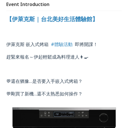
Event Introduction
【伊萊克斯 | 台北美好生活體驗館】
伊萊克斯 嵌入式烤箱
#體驗活動
即將開課！
趕緊來報名～伊起輕鬆成為料理達人👩‍🍳
💬還在猶豫
…
是否要入手嵌入式烤箱？
💬剛買了新機
…
還不太熟悉如何操作？