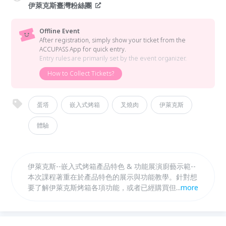
伊萊克斯臺灣粉絲團
Offline Event
After registration, simply show your ticket from the
ACCUPASS App for quick entry.
Entry rules are primarily set by the event organizer.
How to Collect Tickets?
蛋塔
嵌入式烤箱
叉燒肉
伊萊克斯
體驗
伊萊克斯--嵌入式烤箱產品特色 & 功能展演廚藝示範--
本次課程著重在於產品特色的展示與功能教學。針對想
要了解伊萊克斯烤箱各項功能，或者已經購買但不太會
...
more
使用伊萊克斯嵌入式烤箱的使用者，清楚介紹烤箱的使
用方式。