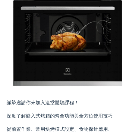
誠摯邀請你來加入這堂體驗課程！
深度了解嵌入式烤箱的齊全功能與全方位使用技巧
從前置作業、常用烘烤模式設定、食物探針應用、