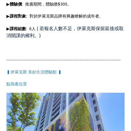
▶
體驗價
: 推廣期間，體驗價$300。
▶
課程對象:
對於伊萊克斯品牌有興趣瞭解的成年者。
(
若報名人數不足，伊萊克斯保留延後或取
▶
課程組數
: 6人
消開課的權利。
)
------------------------------------------------------------------------------
▍伊萊克斯 美好生活體驗館 ▍
點我看位置