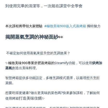
到使用完畢的清潔等，一次能在課堂中全學會
本次課程將帶領大家體驗
#極致美味900嵌入式蒸烤箱
獨特魅力
揭開蒸氣烹調的神秘面紗
👀
不確定如何使用蒸氣來提升您的烹調效果？
✨極致美味900專業舒肥蒸烤箱的
Steamify功能，可以使用
烘烤加
蒸氣
創造出美味料理。
智慧烤箱提供多功能設定，多種烹調模式選擇，以最理想方烹飪
菜餚。
想要吃得更健康?做出更美味的菜色嗎?快來參加課程，了解如何
打造美味佳餚
使用烤箱
✨