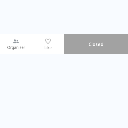
Closed
Organizer
Like
You may like
2026.08.15 (Sat) - 08.22 (Sat)
2026.08.15 (Sat) - 0