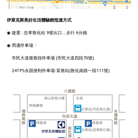
伊萊克斯美好生活體驗館抵達方式
◉ 捷運 : 忠孝敦化站 9號出口，步行 6分鐘
◉ 周邊停車場 :
市民大道復敦段停車場 (市民大道四段70號)
24TPS永固便利停車場-富敦站(敦化南路一段111號)