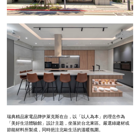
瑞典精品家電品牌伊萊克斯在台，以「以人為本」的理念作為
「美好生活體驗館」設計主題，坐落於台北東區。嚴選綠建材或
節能材料所製成，同時挹注北歐生活的溫暖氛圍。