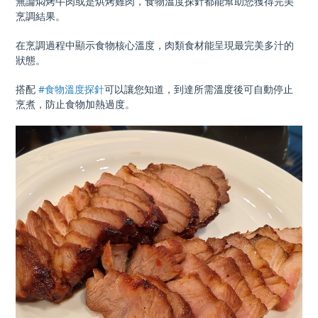
無論燜烤牛肉或是烘烤雞肉，食物溫度探針都能幫助您獲得完美
烹調結果。
在烹調過程中顯示食物核心溫度，肉類食材能呈現最完美多汁的
狀態。
搭配
#食物溫度探針
可以讓您知道，到達所需溫度後可自動停止
烹煮，防止食物加熱過度。