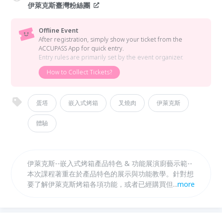
伊萊克斯臺灣粉絲團
Offline Event
After registration, simply show your ticket from the
ACCUPASS App for quick entry.
Entry rules are primarily set by the event organizer.
How to Collect Tickets?
蛋塔
嵌入式烤箱
叉燒肉
伊萊克斯
體驗
伊萊克斯--嵌入式烤箱產品特色 & 功能展演廚藝示範--
本次課程著重在於產品特色的展示與功能教學。針對想
要了解伊萊克斯烤箱各項功能，或者已經購買但不太會
...
more
使用伊萊克斯嵌入式烤箱的使用者，清楚介紹烤箱的使
用方式。