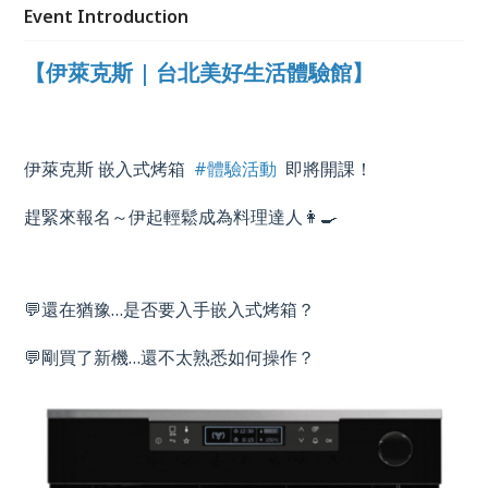
Event Introduction
【伊萊克斯 | 台北美好生活體驗館】
伊萊克斯 嵌入式烤箱
#體驗活動
即將開課！
趕緊來報名～伊起輕鬆成為料理達人👩‍🍳
💬還在猶豫
…
是否要入手嵌入式烤箱？
💬剛買了新機
…
還不太熟悉如何操作？