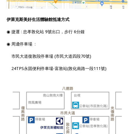
伊萊克斯美好生活體驗館抵達方式
◉ 捷運 : 忠孝敦化站 9號出口，步行 6分鐘
◉ 周邊停車場 :
市民大道復敦段停車場 (市民大道四段70號)
24TPS永固便利停車場-富敦站(敦化南路一段111號)