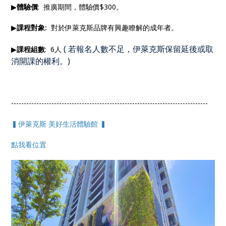
▶
體驗價
: 推廣期間，體驗價$300。
▶
課程對象:
對於伊萊克斯品牌有興趣瞭解的成年者。
(
若報名人數不足，伊萊克斯保留延後或取
▶
課程組數
: 6人
消開課的權利。
)
------------------------------------------------------------------------------
▍伊萊克斯 美好生活體驗館 ▍
點我看位置