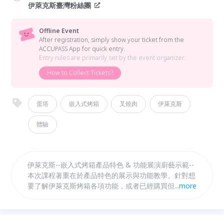
伊萊克斯臺灣粉絲團
Offline Event
After registration, simply show your ticket from the
ACCUPASS App for quick entry.
Entry rules are primarily set by the event organizer.
How to Collect Tickets?
蛋塔
嵌入式烤箱
叉燒肉
伊萊克斯
體驗
伊萊克斯--嵌入式烤箱產品特色 & 功能展演廚藝示範--
本次課程著重在於產品特色的展示與功能教學。針對想
要了解伊萊克斯烤箱各項功能，或者已經購買但不太會
...
more
使用伊萊克斯嵌入式烤箱的使用者，清楚介紹烤箱的使
用方式。