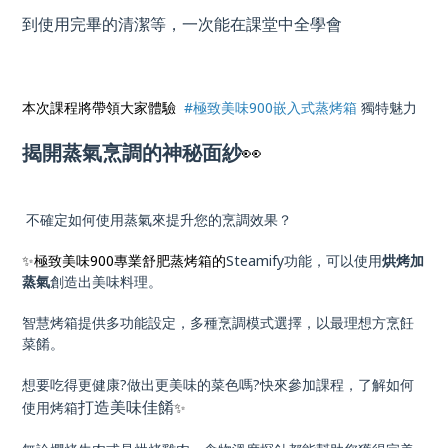
到使用完畢的清潔等，一次能在課堂中全學會
本次課程將帶領大家體驗
#極致美味900嵌入式蒸烤箱
獨特魅力
揭開蒸氣烹調的神秘面紗
👀
不確定如何使用蒸氣來提升您的烹調效果？
✨極致美味900專業舒肥蒸烤箱的
Steamify功能，可以使用
烘烤加
蒸氣
創造出美味料理。
智慧烤箱提供多功能設定，多種烹調模式選擇，以最理想方烹飪
菜餚。
想要吃得更健康?做出更美味的菜色嗎?快來參加課程，了解如何
打造美味佳餚
使用烤箱
✨