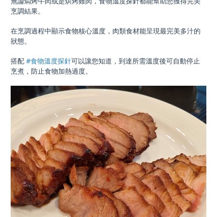
無論燜烤牛肉或是烘烤雞肉，食物溫度探針都能幫助您獲得完美
烹調結果。
在烹調過程中顯示食物核心溫度，肉類食材能呈現最完美多汁的
狀態。
搭配
#食物溫度探針
可以讓您知道，到達所需溫度後可自動停止
烹煮，防止食物加熱過度。