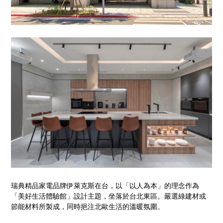
瑞典精品家電品牌伊萊克斯在台，以「以人為本」的理念作為
「美好生活體驗館」設計主題，坐落於台北東區。嚴選綠建材或
節能材料所製成，同時挹注北歐生活的溫暖氛圍。