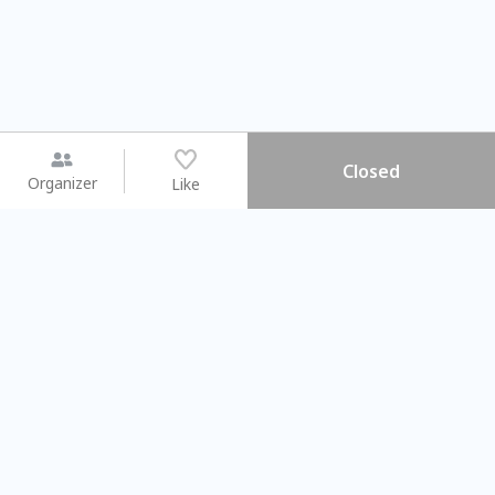
Closed
Organizer
Like
You may like
2026.08.15 (Sat) - 08.22 (Sat)
2026.08.15 (Sat) - 08.