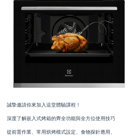
誠摯邀請你來加入這堂體驗課程！
深度了解嵌入式烤箱的齊全功能與全方位使用技巧
從前置作業、常用烘烤模式設定、食物探針應用、