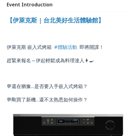
Event Introduction
【伊萊克斯 | 台北美好生活體驗館】
伊萊克斯 嵌入式烤箱
#體驗活動
即將開課！
趕緊來報名～伊起輕鬆成為料理達人👩‍🍳
💬還在猶豫
…
是否要入手嵌入式烤箱？
💬剛買了新機
…
還不太熟悉如何操作？