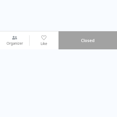
Closed
Organizer
Like
You may like
2026.08.15 (Sat) - 08.22 (Sat)
2026.08.15 (Sat) - 0