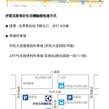
伊萊克斯美好生活體驗館抵達方式
◉ 捷運 : 忠孝敦化站 9號出口，步行 6分鐘
◉ 周邊停車場 :
市民大道復敦段停車場 (市民大道四段70號)
24TPS永固便利停車場-富敦站(敦化南路一段111號)