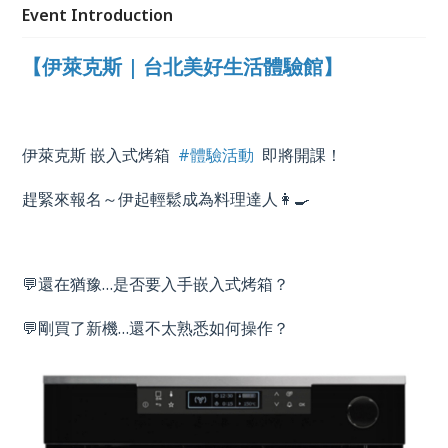
Event Introduction
【伊萊克斯 | 台北美好生活體驗館】
伊萊克斯 嵌入式烤箱
#體驗活動
即將開課！
趕緊來報名～伊起輕鬆成為料理達人👩‍🍳
💬還在猶豫
…
是否要入手嵌入式烤箱？
💬剛買了新機
…
還不太熟悉如何操作？