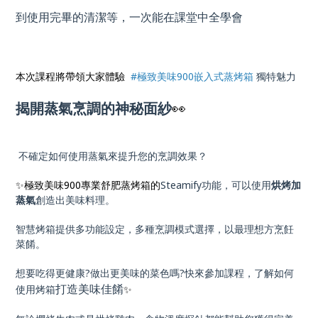
到使用完畢的清潔等，一次能在課堂中全學會
本次課程將帶領大家體驗
#極致美味900嵌入式蒸烤箱
獨特魅力
揭開蒸氣烹調的神秘面紗
👀
不確定如何使用蒸氣來提升您的烹調效果？
✨極致美味900專業舒肥蒸烤箱的
Steamify功能，可以使用
烘烤加
蒸氣
創造出美味料理。
智慧烤箱提供多功能設定，多種烹調模式選擇，以最理想方烹飪
菜餚。
想要吃得更健康?做出更美味的菜色嗎?快來參加課程，了解如何
打造美味佳餚
使用烤箱
✨