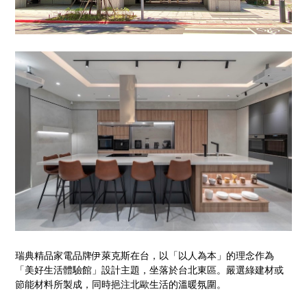
瑞典精品家電品牌伊萊克斯在台，以「以人為本」的理念作為
「美好生活體驗館」設計主題，坐落於台北東區。嚴選綠建材或
節能材料所製成，同時挹注北歐生活的溫暖氛圍。