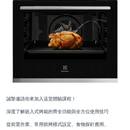
誠摯邀請你來加入這堂體驗課程！
深度了解嵌入式烤箱的齊全功能與全方位使用技巧
從前置作業、常用烘烤模式設定、食物探針應用、