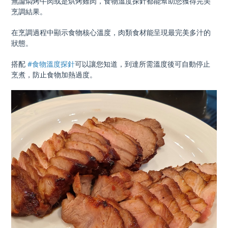
無論燜烤牛肉或是烘烤雞肉，食物溫度探針都能幫助您獲得完美
烹調結果。
在烹調過程中顯示食物核心溫度，肉類食材能呈現最完美多汁的
狀態。
搭配
#食物溫度探針
可以讓您知道，到達所需溫度後可自動停止
烹煮，防止食物加熱過度。