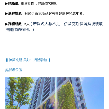
▶
體驗價
: 推廣期間，體驗價$300。
▶
課程對象:
對於伊萊克斯品牌有興趣瞭解的成年者。
(
若報名人數不足，伊萊克斯保留延後或取
▶
課程組數
: 6人
消開課的權利。
)
------------------------------------------------------------------------------
▍伊萊克斯 美好生活體驗館 ▍
點我看位置