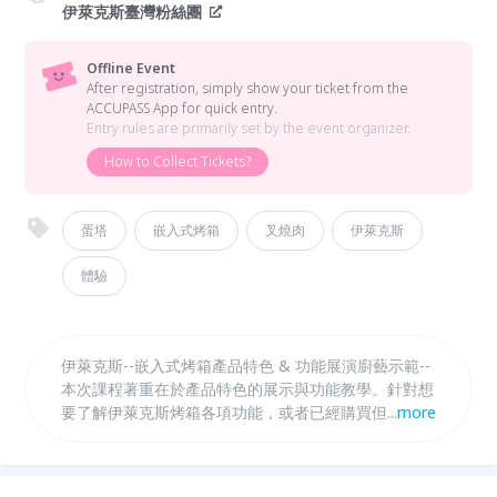
伊萊克斯臺灣粉絲團
Offline Event
After registration, simply show your ticket from the
ACCUPASS App for quick entry.
Entry rules are primarily set by the event organizer.
How to Collect Tickets?
蛋塔
嵌入式烤箱
叉燒肉
伊萊克斯
體驗
伊萊克斯--嵌入式烤箱產品特色 & 功能展演廚藝示範--
本次課程著重在於產品特色的展示與功能教學。針對想
要了解伊萊克斯烤箱各項功能，或者已經購買但不太會
...
more
使用伊萊克斯嵌入式烤箱的使用者，清楚介紹烤箱的使
用方式。