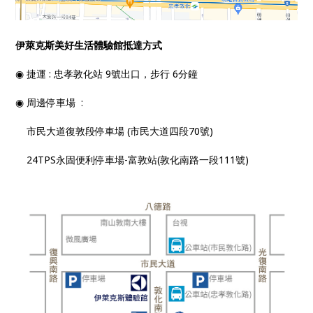
伊萊克斯美好生活體驗館抵達方式
◉ 捷運 : 忠孝敦化站 9號出口，步行 6分鐘
◉ 周邊停車場 :
市民大道復敦段停車場 (市民大道四段70號)
24TPS永固便利停車場-富敦站(敦化南路一段111號)