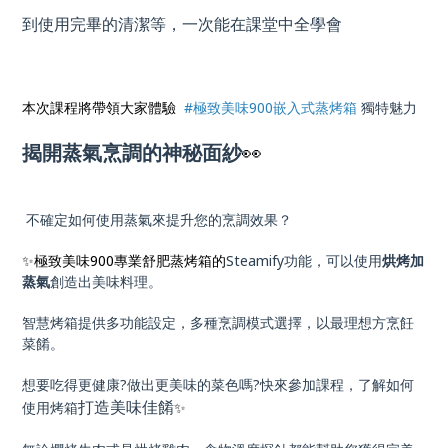
到使用完畢的清潔等，一次能在課堂中全學會
本次課程將帶領大家體驗
#極致美味900嵌入式蒸烤箱
獨特魅力
揭開蒸氣烹調的神秘面紗
👀
不確定如何使用蒸氣來提升您的烹調效果？
✨極致美味900專業舒肥蒸烤箱的
Steamify功能，可以使用
烘烤加
蒸氣
創造出美味料理。
智慧烤箱提供多功能設定，多種烹調模式選擇，以最理想方烹飪
菜餚。
想要吃得更健康?做出更美味的菜色嗎?快來參加課程，了解如何
打造美味佳餚
使用烤箱
✨