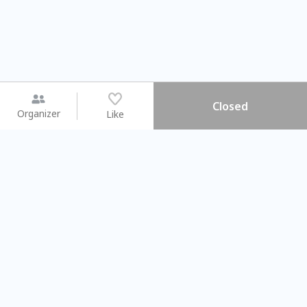
Closed
Organizer
Like
You may like
2026.08.15 (Sat) - 08.22 (Sat)
2026.08.15 (Sat) - 0