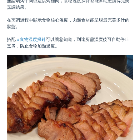
無論燜烤牛肉或是烘烤雞肉，食物溫度探針都能幫助您獲得完美
烹調結果。
在烹調過程中顯示食物核心溫度，肉類食材能呈現最完美多汁的
狀態。
搭配
#食物溫度探針
可以讓您知道，到達所需溫度後可自動停止
烹煮，防止食物加熱過度。