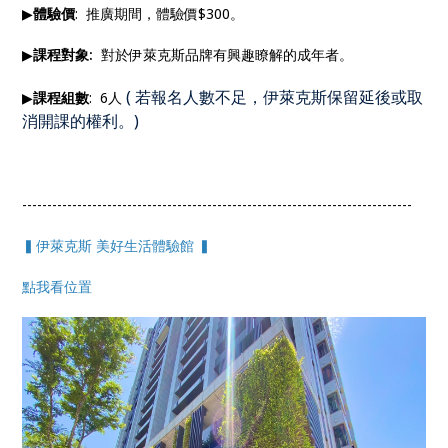
▶
體驗價
: 推廣期間，體驗價$300。
▶
課程對象:
對於伊萊克斯品牌有興趣瞭解的成年者。
(
若報名人數不足，伊萊克斯保留延後或取
▶
課程組數
: 6人
消開課的權利。
)
------------------------------------------------------------------------------
▍伊萊克斯 美好生活體驗館 ▍
點我看位置