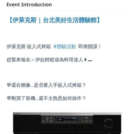
Event Introduction
【伊萊克斯 | 台北美好生活體驗館】
伊萊克斯 嵌入式烤箱
#體驗活動
即將開課！
趕緊來報名～伊起輕鬆成為料理達人👩‍🍳
💬還在猶豫
…
是否要入手嵌入式烤箱？
💬剛買了新機
…
還不太熟悉如何操作？