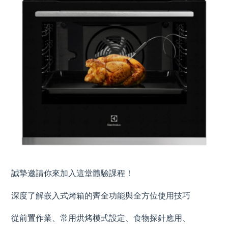
誠摯邀請你來加入這堂體驗課程！
深度了解嵌入式烤箱的齊全功能與全方位使用技巧
從前置作業、常用烘烤模式設定、食物探針應用、