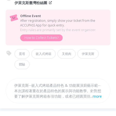
伊萊克斯臺灣粉絲團
Offline Event
After registration, simply show your ticket from the
ACCUPASS App for quick entry.
Entry rules are primarily set by the event organizer.
How to Collect Tickets?
蛋塔
嵌入式烤箱
叉燒肉
伊萊克斯
體驗
伊萊克斯--嵌入式烤箱產品特色 & 功能展演廚藝示範--
本次課程著重在於產品特色的展示與功能教學。針對想
要了解伊萊克斯烤箱各項功能，或者已經購買但不太會
...
more
使用伊萊克斯嵌入式烤箱的使用者，清楚介紹烤箱的使
用方式。