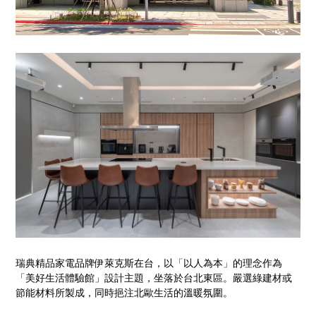
瑞典精品家電品牌伊萊克斯在台，以「以人為本」的理念作為
「美好生活體驗館」設計主題，坐落於台北東區。嚴選綠建材或
節能材料所製成，同時挹注北歐生活的溫暖氛圍。