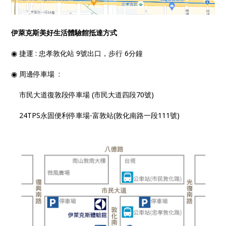
伊萊克斯美好生活體驗館抵達方式
◉ 捷運 : 忠孝敦化站 9號出口，步行 6分鐘
◉ 周邊停車場 :
市民大道復敦段停車場 (市民大道四段70號)
24TPS永固便利停車場-富敦站(敦化南路一段111號)