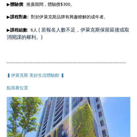
▶
體驗價
: 推廣期間，體驗價$300。
▶
課程對象:
對於伊萊克斯品牌有興趣瞭解的成年者。
(
若報名人數不足，伊萊克斯保留延後或取
▶
課程組數
: 6人
消開課的權利。
)
------------------------------------------------------------------------------
▍伊萊克斯 美好生活體驗館 ▍
點我看位置