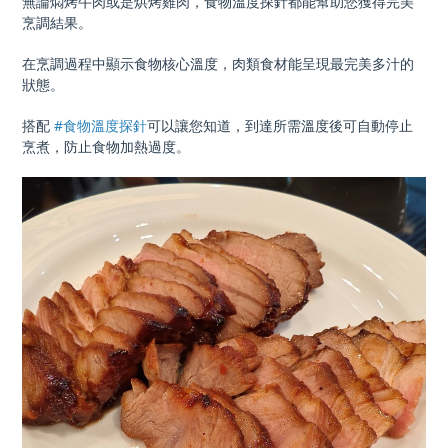
無論燜烤牛肉或是烘烤雞肉，食物溫度探針都能幫助您獲得完美
烹調結果。
在烹調過程中顯示食物核心溫度，肉類食材能呈現最完美多汁的
狀態。
搭配
#食物溫度探針
可以讓您知道，到達所需溫度後可自動停止
烹煮，防止食物加熱過度。