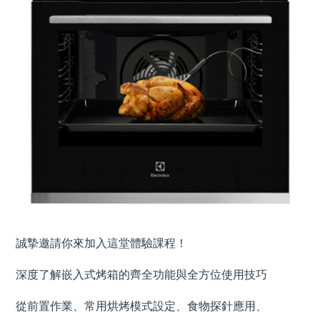
誠摯邀請你來加入這堂體驗課程！
深度了解嵌入式烤箱的齊全功能與全方位使用技巧
從前置作業、常用烘烤模式設定、食物探針應用、