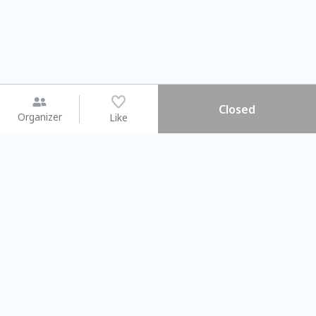
Closed
Organizer
Like
You may like
2026.08.15 (Sat) - 08.22 (Sat)
2026.08.15 (Sat) - 0