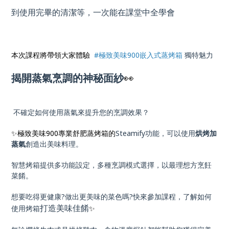
到使用完畢的清潔等，一次能在課堂中全學會
本次課程將帶領大家體驗
#極致美味900嵌入式蒸烤箱
獨特魅力
揭開蒸氣烹調的神秘面紗
👀
不確定如何使用蒸氣來提升您的烹調效果？
✨極致美味900專業舒肥蒸烤箱的
Steamify功能，可以使用
烘烤加
蒸氣
創造出美味料理。
智慧烤箱提供多功能設定，多種烹調模式選擇，以最理想方烹飪
菜餚。
想要吃得更健康?做出更美味的菜色嗎?快來參加課程，了解如何
打造美味佳餚
使用烤箱
✨