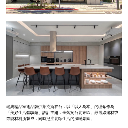
瑞典精品家電品牌伊萊克斯在台，以「以人為本」的理念作為
「美好生活體驗館」設計主題，坐落於台北東區。嚴選綠建材或
節能材料所製成，同時挹注北歐生活的溫暖氛圍。