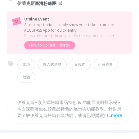
伊萊克斯臺灣粉絲團
Offline Event
After registration, simply show your ticket from the
ACCUPASS App for quick entry.
Entry rules are primarily set by the event organizer.
How to Collect Tickets?
蛋塔
嵌入式烤箱
叉燒肉
伊萊克斯
體驗
伊萊克斯--嵌入式烤箱產品特色 & 功能展演廚藝示範--
本次課程著重在於產品特色的展示與功能教學。針對想
要了解伊萊克斯烤箱各項功能，或者已經購買但不太會
...
more
使用伊萊克斯嵌入式烤箱的使用者，清楚介紹烤箱的使
用方式。