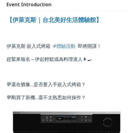
Event Introduction
【伊萊克斯 | 台北美好生活體驗館】
伊萊克斯 嵌入式烤箱
#體驗活動
即將開課！
趕緊來報名～伊起輕鬆成為料理達人👩‍🍳
💬還在猶豫
…
是否要入手嵌入式烤箱？
💬剛買了新機
…
還不太熟悉如何操作？