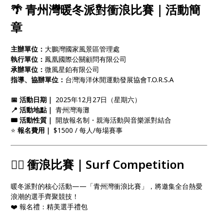
🌴 青州灣暖冬派對衝浪比賽｜活動簡
章
主辦單位：
大鵬灣國家風景區管理處
執行單位：
鳳凰國際公關顧問有限公司
承辦單位：
微風星鉑有限公司
指導、協辦單位：
台灣海洋休閒運動發展協會T.O.R.S.A
📅 活動日期｜
2025年12月27日（星期六）
📍 活動地點｜
青州灣海灘
🎟️ 活動性質｜
開放報名制・親海活動與音樂派對結合
⭐
報名費用｜
$1500 / 每人/每場賽事
🏄‍♂️ 衝浪比賽｜Surf Competition
暖冬派對的核心活動——「青州灣衝浪比賽」，將邀集全台熱愛
浪潮的選手齊聚競技！
❤️ 報名禮：精美選手禮包