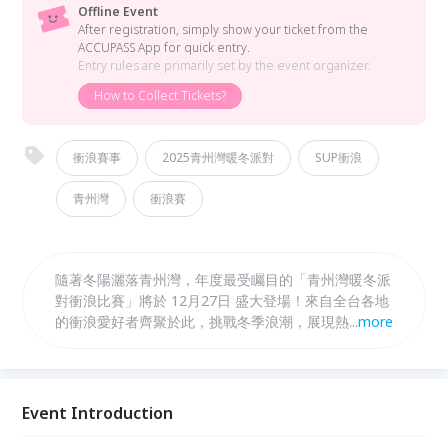
Offline Event
After registration, simply show your ticket from the
ACCUPASS App for quick entry.
Entry rules are primarily set by the event organizer.
How to Collect Tickets?
衝浪賽事
2025青州灣暖冬派對
SUP衝浪
青州灣
衝浪賽
隨著冬陽灑落青州灣，年度最受矚目的「青州灣暖冬派
對衝浪比賽」將於 12月27日 盛大登場！來自全台各地
的衝浪愛好者齊聚於此，挑戰冬季浪潮，展現熱血與自
...
more
由的海洋精神。 當天活動結合晚上的無人機展演，打
造一場融合運動與生活風格的海邊盛宴，星空下的浪聲
與音樂交織成最浪漫的節奏。青州灣暖冬派對不只是浪
人的天堂，更是一場屬於大家的節慶。 📅 活動日期｜
Event Introduction
2025年12月27日 📍 活動地點｜ 青州灣海灘 🏄‍♀️ 活動
內容｜ 衝浪比賽