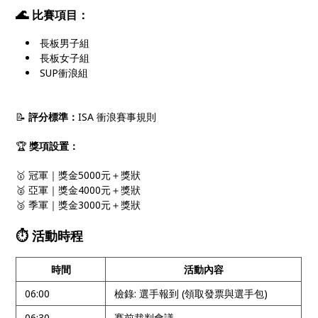
🌊
比賽項目：
長板男子組
長板女子組
SUP衝浪組
📝
評分標準：
ISA 衝浪賽事規則
🏆
獎項設置：
🥇 冠軍｜獎金5000元＋獎狀
🥈 亞軍｜獎金4000元＋獎狀
🥉 季軍｜獎金3000元＋獎狀
⏱️ 活動時程
時間
活動內容
06:00
檢錄: 選手報到 (領取發票與選手包)
06:30
賽前裁判會議