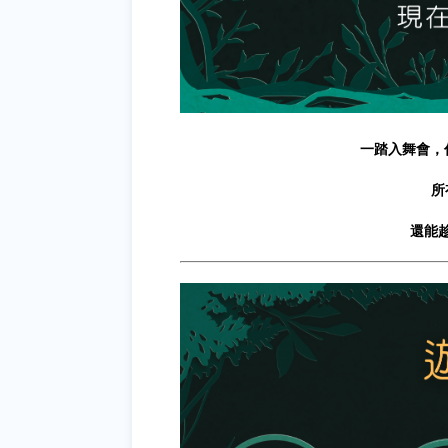
一踏入舞會，
所
還能