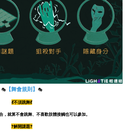
【舞會規則】
🎭
🎭
💃不須跳舞💃
合，就算不會跳舞、不喜歡肢體接觸也可以參加。
❓
解開謎題
❓