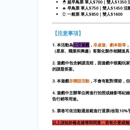
🐣
超早鳥票 單人$700｜雙人$1350
🔥
早鳥票 單人$750｜雙人$1450 
⏰
一般票 單人$850｜雙人$1600
【注意事項】
1. 本活動為
社交遊戲
，
非桌遊、劇本殺等
，
（星座、職業和興趣）客製化製作相關道具
2. 遊戲中包含解謎流程，因遊戲中鼓勵
的謎題答案。
3. 本遊戲
非聯誼活動
，不會有配對環節，但
4. 遊戲中主辦單位將進行拍照或錄影等
告行銷等用途。
5. 票卷可依活動通規範進行退票(收取10%
以上須知於報名後等同同意，若有介意或無