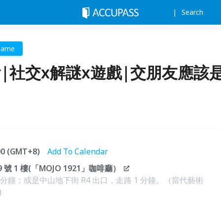
Search
Game
舞會|社交x解謎x遊戲|交朋友應該
:00 (GMT+8)
Add To Calendar
 1 樓(「MOJO 1921」咖啡廳）
4 分鐘；或是中山地下街 R4 出口，走路 1 分鐘。（當代藝術
)