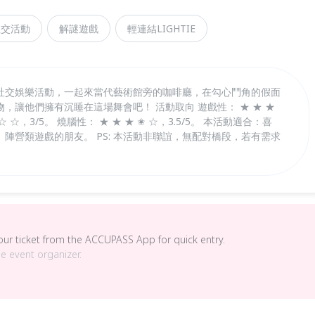
社交活動
解謎遊戲
輕連結LIGHTIE
社交娛樂活動，一起來當代藝術館旁的咖啡廳，在勾心鬥角的假面
，讓他們擁有沉睡在這場舞會吧！ 活動取向 遊戲性： ★ ★ ★
 ☆ ☆，3/5。 燒腦性： ★ ★ ★ ✬ ☆，3.5/5。 本活動適合：喜
陣營類遊戲的朋友。 PS: 本活動非聯誼，無配對橋段，若有需求
your ticket from the ACCUPASS App for quick entry.
he event organizer.