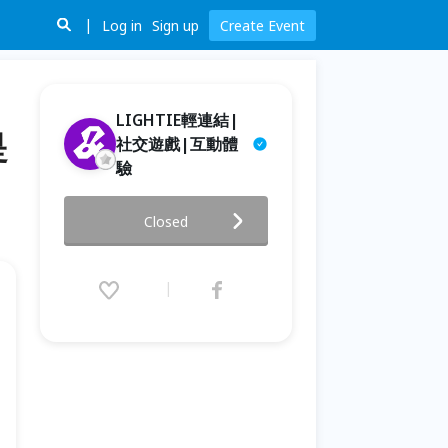
Log in
Sign up
Create Event
LIGHTIE輕連結|
是
社交遊戲|互動體
驗
1220(六)|假面舞會|社交x解謎x
Closed
遊戲|交朋友應該是一件好玩的
事！
2025.12.20 (Sat) 19:00 - 22:00
(GMT+8)