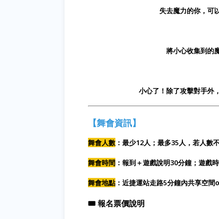
失去魔力的你，可
將小心收集到的
小心了！除了攻擊對手外
【舞會資訊】
舞會人數
：最少12人；最多35人，若人
舞會時間
：報到＋遊戲說明30分鐘；遊戲時
舞會地點
：近捷運站走路5分鐘內共享空間o
🎟️ 報名票價說明