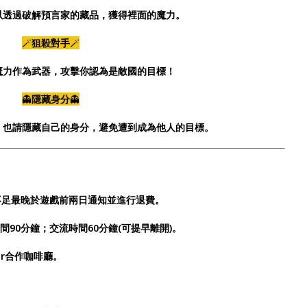
以透過破解預言家的藏品，獲得裡面的魔力。
🪄
狙殺對手
🪄
魔力作為武器，攻擊你認為是敵國的目標！
👻
隱藏身分
👻
，也請隱藏自己的身分，避免遭到成為他人的目標。
數不足最晚於遊戲前兩日通知並進行退費。
間90分鐘；交流時間60分鐘(可提早離開)。
r合作咖啡廳。