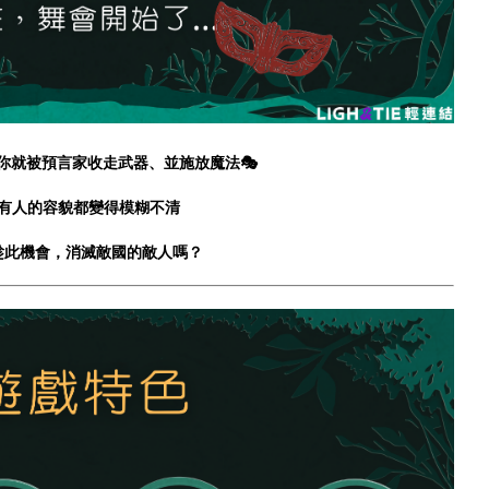
你就被預言家收走武器、並施放魔法🎭
有人的容貌都變得模糊不清
趁此機會，消滅敵國的敵人嗎？