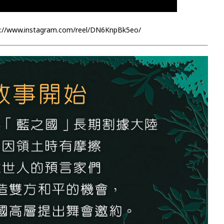
://www.instagram.com/reel/DN6KnpBk5eo/