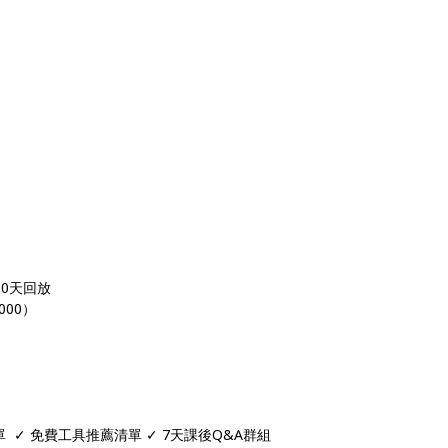
 30天回放
,000）
單 ✓ 免費工具推薦清單 ✓ 7天課後Q&A群組