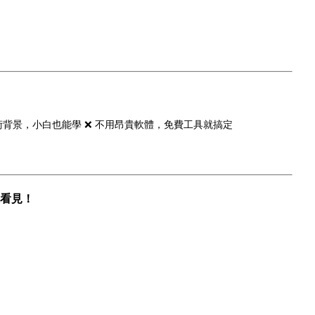
術背景，小白也能學 ❌ 不用昂貴軟體，免費工具就搞定
人看見！