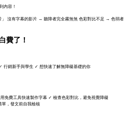
不到內容！
」 沒有字幕的影片 → 聽障者完全霧煞煞 色彩對比不足 → 色弱者
白費了！
 ✓ 行銷新手與學生 ✓ 想快速了解無障礙基礎的你
） ✓ 用免費工具快速製作字幕 ✓ 檢查色彩對比，避免視覺障礙
查清單，發文前自我檢核