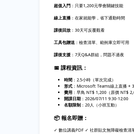
超值入門
：只要1,200元學會關鍵技能
線上直播
：在家就能學，省下通勤時間
課後回放
：30天可反覆觀看
工具包贈送
：檢查清單、範例庫立即可用
課後支援
：7天Q&A群組，問題不過夜
📅 課程資訊：
時間
：2.5小時（單次完成）
形式
：Microsoft Teams線上直播 +
費用
：早鳥 NT$ 1,200（原價 NT$ 2
開課日期
：2026/07/11 9:30-12:00
名額限制
：20人（小班互動）
📦 報名即贈：
✓ 數位講義PDF ✓ 社群貼文無障礙檢查清