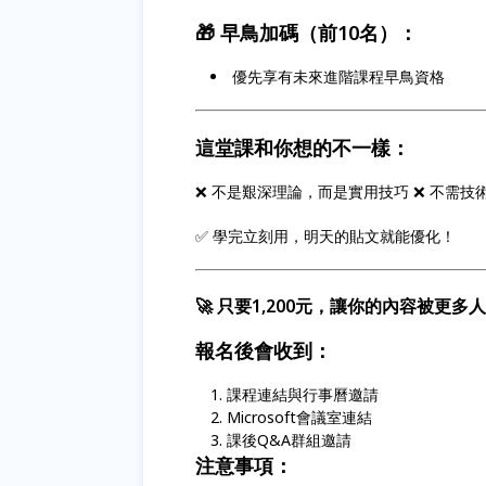
🎁 早鳥加碼（前10名）：
優先享有未來進階課程早鳥資格
這堂課和你想的不一樣：
❌ 不是艱深理論，而是實用技巧 ❌ 不需技
✅ 學完立刻用，明天的貼文就能優化！
🚀 只要1,200元，讓你的內容被更多
報名後會收到：
課程連結與行事曆邀請
Microsoft會議室連結
課後Q&A群組邀請
注意事項：