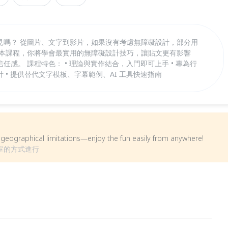
見嗎？ 從圖片、文字到影片，如果沒有考慮無障礙設計，部分用
過本課程，你將學會最實用的無障礙設計技巧，讓貼文更有影響
感。 課程特色： • 理論與實作結合，入門即可上手 • 專為行
 • 提供替代文字模板、字幕範例、AI 工具快速指南
om geographical limitations—enjoy the fun easily from anywhere!
會議室的方式進行