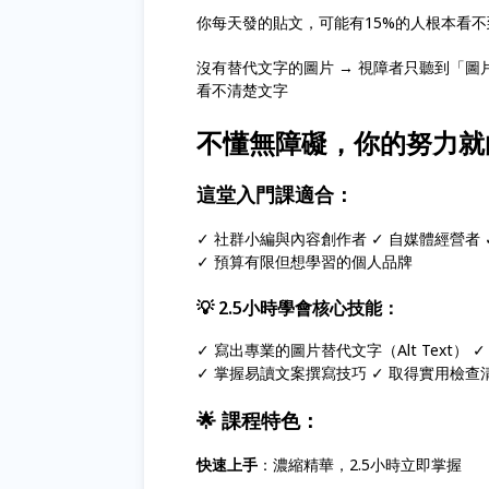
你每天發的貼文，可能有15%的人根本看
沒有替代文字的圖片 → 視障者只聽到「圖片
看不清楚文字
不懂無障礙，你的努力就
這堂入門課適合：
✓ 社群小編與內容創作者 ✓ 自媒體經營者
✓ 預算有限但想學習的個人品牌
💡 2.5小時學會核心技能：
✓ 寫出專業的圖片替代文字（Alt Text
✓ 掌握易讀文案撰寫技巧 ✓ 取得實用檢
🌟 課程特色：
快速上手
：濃縮精華，2.5小時立即掌握