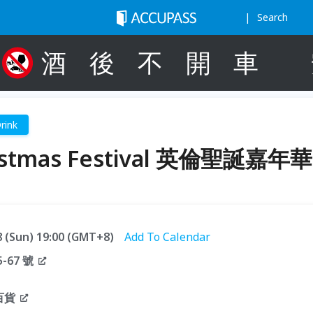
Search
酒
後
不
開
車
rink
hristmas Festival​ 英倫聖誕嘉年華​
28 (Sun) 19:00 (GMT+8)
Add To Calendar
67 號
續百貨