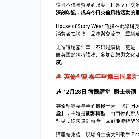
這裡不僅是貿易的起點，也是文化交
深刻印記，成為今日英倫風格活動的
House of Story Wear 
消費者在購物、品味與交流中，重新
走進這場嘉年華，不只是購物，更是
自英國的獨特禮物、參加音樂與文化
度
。
🎄 英倫聖誕嘉年華第三周最
🎶 12月28日 微醺講堂+爵士表演
英倫聖誕嘉年華的最後一天，將是 House 
堂
】，主題是
能源轉型
，由兩位創辦人 --
對話，從國際到台灣，回顧能源轉型
講座結束後，現場將由義大利歌手 En