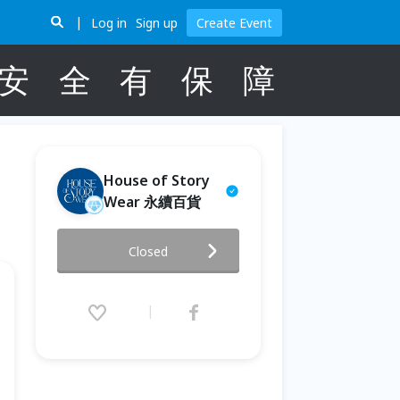
Log in
Sign up
Create Event
安
全
有
保
障
House of Story
Wear 永續百貨
Great British Christmas
Closed
Festival​ 英倫聖誕嘉年華​
2025.12.12 (Fri) 18:00 - 12.28
(Sun) 19:00 (GMT+8)