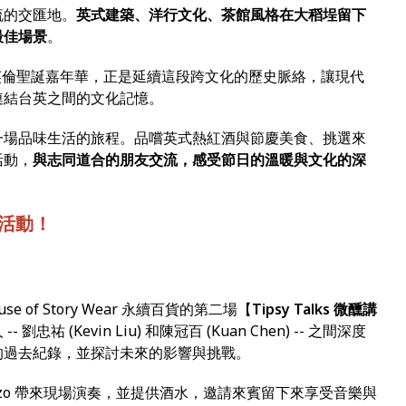
流的交匯地。
英式建築、洋行文化、茶館風格在大稻埕留下
最佳場景
。
選擇在此舉辦英倫聖誕嘉年華，正是延續這段跨文化的歷史脈絡，讓現代
連結台英之間的文化記憶。
一場品味生活的旅程。品嚐英式熱紅酒與節慶美食、挑選來
活動，
與志同道合的朋友交流，感受節日的溫暖與文化的深
新活動！
of Story Wear 永續百貨的第二場【
Tipsy Talks 微醺講
 劉忠祐 (Kevin Liu) 和陳冠百 (Kuan Chen) -- 之間深度
的過去紀錄，並探討未來的影響與挑戰。
zo 帶來現場演奏，並提供酒水，邀請來賓留下來享受音樂與