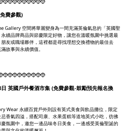
🤶🤶🤶🤶🤶🤶🤶🤶🤶🤶
 (免費參觀)
貨1樓 The Gallery 空間將華麗變身為一間充滿英倫氣息的「英國聖
、永續品牌商品與節慶限定好物，讓您在溫暖氛圍中挑選最
、朋友或職場夥伴，這裡都是尋找理想交換禮物的最佳去
充滿故事與永續價值。
🤶🤶🤶🤶🤶🤶🤶🤶🤶🤶
 / 25-28日 英國戶外餐酒市集 (免費參觀-鼓勵預先報名換
Story Wear 永續百貨戶外則設有英式美食與飲品攤位，限定
士忌香氣四溢，搭配司康、水果蛋糕等道地英式小吃，彷彿
節慶氛圍中，邀您一邊品味冬日美食，一邊感受英倫聖誕的
味蕾與文化的溫暖邂逅！