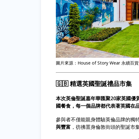
圖片來源：House of Story Wear 永續百貨
🇬🇧 精選英國聖誕禮品市集
本次英倫聖誕嘉年華匯聚20家英國優
國餐食，每一個品牌都代表著英國在
參與者不僅能親身體驗英倫品牌的獨
與豐富
，彷彿置身倫敦街頭的聖誕市