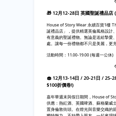
🎁 12月12-28日 英國聖誕禮品店
House of Story Wear 永續百
誕禮品店」，提供精選英倫風格設計
有意義的聖誕禮物。無論是送給摯愛
處。讓每一份禮物都不只是美麗，更
活動時間：11.00-19.00 (每週一公休)
🧁 12月13-14日 / 20-21日
$100折價卷!)
嘉年華週末與假日期間，House of 
供應：熱紅酒、英國啤酒、蘇格蘭威
置身倫敦街頭。在燈光與音樂交織的
獨特魅力。不妨帶上親友，一起來場