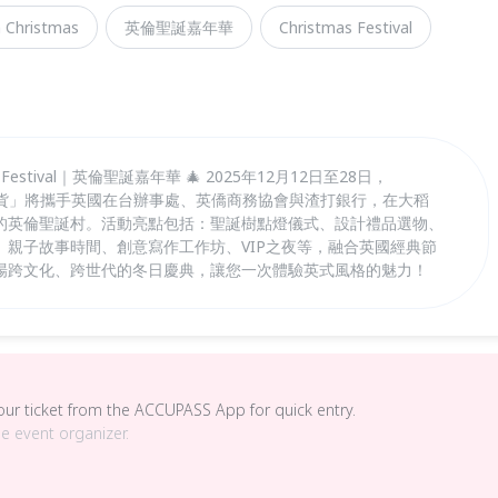
h Christmas
英倫聖誕嘉年華​
Christmas Festival​
istmas Festival｜英倫聖誕嘉年華 🎄 2025年12月12日至28日，
ear 永續百貨」將攜手英國在台辦事處、英僑商務協會與渣打銀行，在大稻
的英倫聖誕村。活動亮點包括：聖誕樹點燈儀式、設計禮品選物、
、親子故事時間、創意寫作工作坊、VIP之夜等，融合英國經典節
場跨文化、跨世代的冬日慶典，讓您一次體驗英式風格的魅力！
your ticket from the ACCUPASS App for quick entry.
he event organizer.