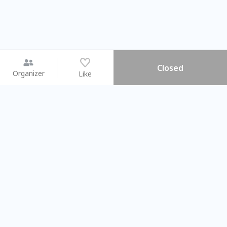
Closed
Organizer
Like
You may like
2026.08.15 (Sat) - 08.22 (Sat)
2026.08.15 (Sat) - 08.
【親子手作體驗】哈東派對！
「共織宇宙」