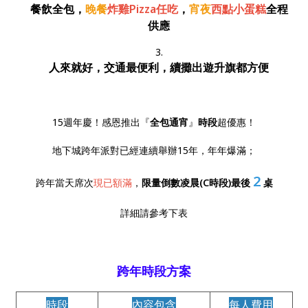
餐飲全包，
晚餐
炸雞Pizza任吃
，
宵夜
西點小蛋糕
全程
供應
人來就好，
交通最便利
，續攤出遊升旗都方便
15週年慶！感恩推出『
全包通宵
』
時段
超優惠！
地下城跨年派對已經連續舉辦15年，年年爆滿；
2
跨年當天席次
現已額滿
，
限量倒數凌晨(C時段)最後
桌
詳細請參考下表
跨年時段方案
時段
內容包含
每人費用