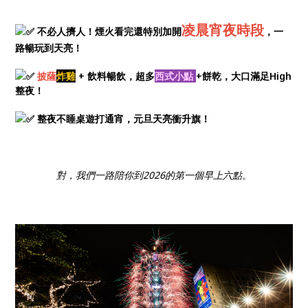
凌晨宵夜時段
不必人擠人！煙火看完還特別加開
，一
路暢玩到天亮！
披薩
炸雞
+
飲料暢飲，超多
西式小點
+餅乾，大口滿足High
整夜！
整夜不睡桌遊打通宵，元旦天亮衝升旗！
對，我們一路陪你到2026的第一個早上六點。