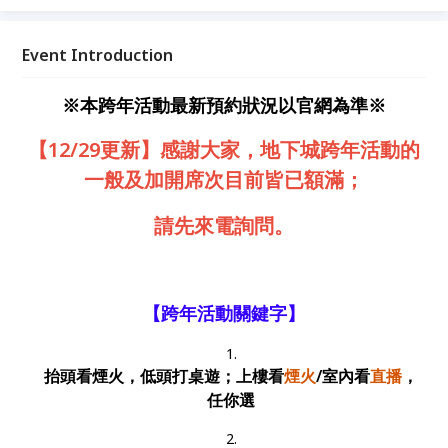
famous board game party in Taipei！ #桌遊 #跨年 #
捷運 #煙火 #Pizza #炸雞 #宵夜 #暢飲 #台北 #東區 #
推薦 #場地 #NewYearParty #2025 #2026
Event Introduction
※本跨年活動最新預約狀況以官網為準※
【12/29更新】感謝大家，地下城跨年活動的
一般及加開席次目前皆已額滿；
請先來電詢問。
【跨年活動關鍵字】
抬頭看煙火，低頭打桌遊
；上樓看
煙火
/室內看
直播
，
任你選