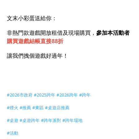
文末小彩蛋送給你：
非熱門款遊戲開放租借及現場購買，
參加本活動者
購買遊戲結帳直接88折
讓我們拽個遊戲好過年！
#2026市政府
#2025跨年
#2026跨年
#跨年
#煙火
#推薦
#東區
#桌遊店推薦
#桌遊
#桌遊跨年
#跨年派對
#跨年場地
#活動