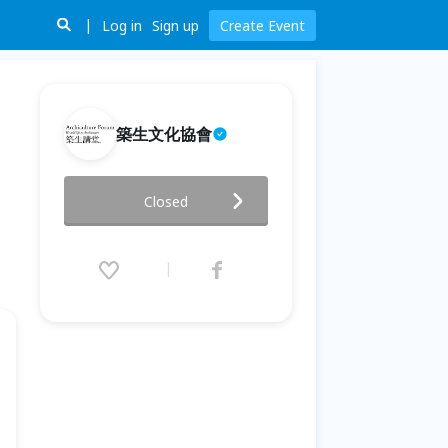
Log in
Sign up
Create Event
築生文化協會
築生講堂【歷史建築修復】
Closed
1955-2025 以廊香教堂為例來看
現今修復柯比意的建築過程中所
遭遇的課題
2025.12.26 (Fri) 19:00 - 21:00
(GMT+8)