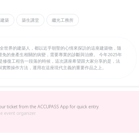
史建築
築生講堂
繼光工務所
間，全世界的建築人，都以近乎朝聖的心情來探訪的這座建築物，隨
免的會產生相關的病變，需要專業的診斷與治療。 今年2025年
也是修復工程告一段落的時候，這次講座希望跟大家分享的是，法
與實際操作方法，運用在這座現代主義的重要作品之上。
your ticket from the ACCUPASS App for quick entry.
he event organizer.