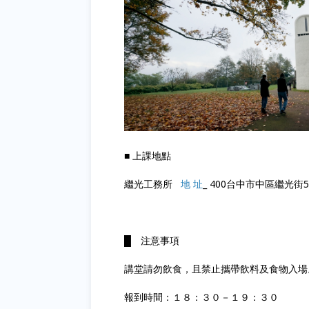
■ 上課地點
繼光工務所
地 址
_ 400台中市中區繼光街5
█ 注意事項
講堂請勿飲食，且禁止攜帶飲料及食物入場
報到時間：１８：３０－１９：３０