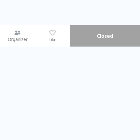
Closed
Organizer
Like
You may like
2026.08.15 (Sat) - 08.22 (Sat)
2026.08.15 (Sat) - 08
【親子手作體驗】哈東派對！
「共織宇宙」
比哈皮、東窩蕊
共織宇宙】 七