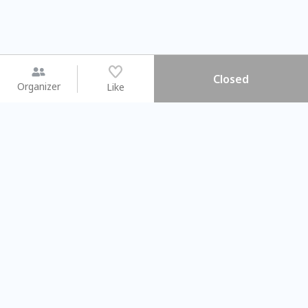
Closed
Organizer
Like
You may like
2026.08.15 (Sat) - 08.22 (Sat)
2026.08.15 (Sat) - 08
【親子手作體驗】哈東派對！
「共織宇宙」
比哈皮、東窩蕊
共織宇宙】 七