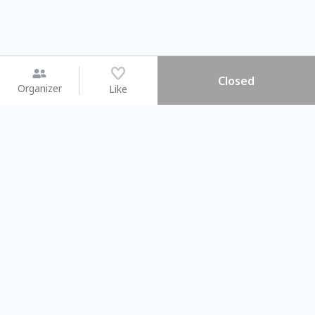
Closed
Organizer
Like
You may like
2026.08.15 (Sat) - 08.22 (Sat)
2026.08.15 (Sat) - 0
【親子手作體驗】哈東派對！
「共織宇宙」
比哈皮、東窩蕊
共織宇宙】 