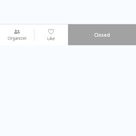
Closed
Organizer
Like
You may like
2026.08.15 (Sat) - 08.22 (Sat)
2026.08.15 (Sat) - 08
【親子手作體驗】哈東派對！
「共織宇宙」
比哈皮、東窩蕊
共織宇宙】 七