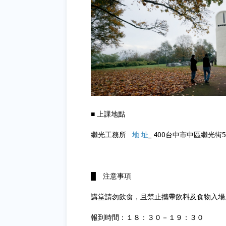
■ 上課地點
繼光工務所
地 址
_ 400台中市中區繼光街5
█ 注意事項
講堂請勿飲食，且禁止攜帶飲料及食物入場
報到時間：１８：３０－１９：３０