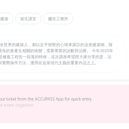
史建築
築生講堂
繼光工務所
間，全世界的建築人，都以近乎朝聖的心情來探訪的這座建築物，隨
免的會產生相關的病變，需要專業的診斷與治療。 今年2025年
也是修復工程告一段落的時候，這次講座希望跟大家分享的是，法
與實際操作方法，運用在這座現代主義的重要作品之上。
your ticket from the ACCUPASS App for quick entry.
he event organizer.