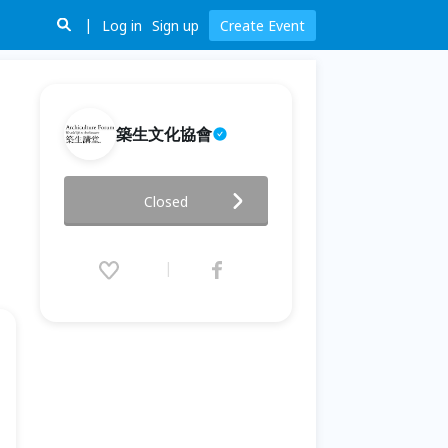
Log in
Sign up
Create Event
築生文化協會
築生講堂【歷史建築修復】
Closed
1955-2025 以廊香教堂為例來看
現今修復柯比意的建築過程中所
遭遇的課題
2025.12.26 (Fri) 19:00 - 21:00
(GMT+8)