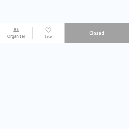
Closed
Organizer
Like
You may like
2026.08.15 (Sat) - 08.22 (Sat)
2026.08.15 (Sat) - 08
【親子手作體驗】哈東派對！
「共織宇宙」
比哈皮、東窩蕊
共織宇宙】 七