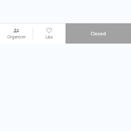
Closed
Organizer
Like
You may like
2026.08.15 (Sat) - 08.22 (Sat)
2026.08.15 (Sat) - 08
【親子手作體驗】哈東派對！
「共織宇宙」
比哈皮、東窩蕊
共織宇宙】 七