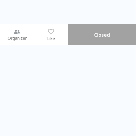
Closed
Organizer
Like
You may like
2026.08.15 (Sat) - 08.22 (Sat)
2026.08.15 (Sat) - 0
【親子手作體驗】哈東派對！
「共織宇宙」
比哈皮、東窩蕊
共織宇宙】 