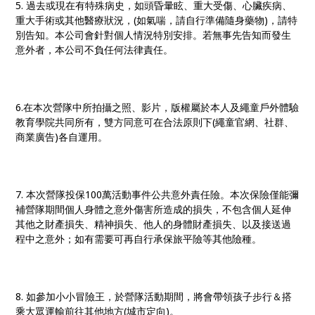
5. 過去或現在有特殊病史，如頭昏暈眩、重大受傷、心臟疾病、
重大手術或其他醫療狀況，(如氣喘，請自行準備隨身藥物)，請特
別告知。本公司會針對個人情況特別安排。若無事先告知而發生
意外者，本公司不負任何法律責任。
6.在本次營隊中所拍攝之照、影片，版權屬於本人及繩童戶外體驗
教育學院共同所有，雙方同意可在合法原則下(繩童官網、社群、
商業廣告)各自運用。
7. 本次營隊投保100萬活動事件公共意外責任險。本次保險僅能彌
補營隊期間個人身體之意外傷害所造成的損失，不包含個人延伸
其他之財產損失、精神損失、他人的身體財產損失、以及接送過
程中之意外；如有需要可再自行承保旅平險等其他險種。
8. 如參加小小冒險王，於營隊活動期間，將會帶領孩子步行＆搭
乘大眾運輸前往其他地方(城市定向)。