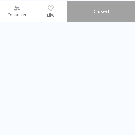
Closed
Organizer
Like
You may like
2026.08.15 (Sat) - 08.22 (Sat)
2026.08.15 (Sat) - 0
【親子手作體驗】哈東派對！
「共織宇宙」
比哈皮、東窩蕊
共織宇宙】 
Taipei City
New Taipei C
#
歡迎新手
941
9
#
植物生態瓶