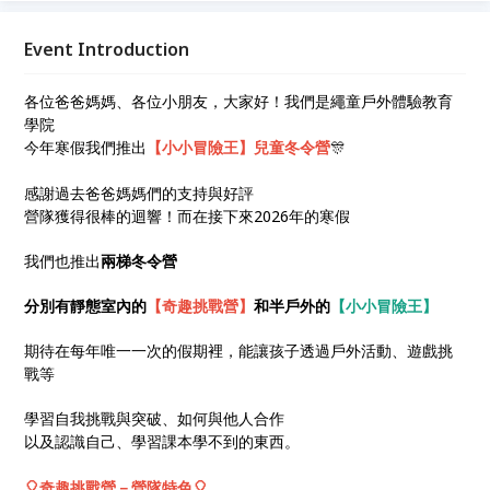
戰等，學習自我挑戰與突破、如何與他人合作，以及認
識自己、學習課本學不到的東西。
Event Introduction
各位爸爸媽媽、各位小朋友，大家好！我們是繩童戶外體驗教育
學院
今年寒假我們推出
【小小冒險王】兒童冬令營
🎊
感謝過去爸爸媽媽們的支持與好評
營隊獲得很棒的迴響！而在接下來2026年的寒假
我們也推出
兩梯冬令營
分別有靜態室內的
【奇趣挑戰營】
和半戶外的
【小小冒險王】
期待在每年唯一一次的假期裡，能讓孩子透過戶外活動、遊戲挑
戰等
學習自我挑戰與突破、如何與他人合作
以及認識自己、學習課本學不到的東西。
🎈奇趣挑戰營－營隊特色🎈