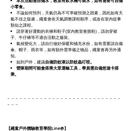
本次活動需自備水，教室有飲水機可裝水，如有需要可自備
小零食。
不論如何預判，天氣仍為不可準確預測之因素，因此如有天
氣不佳之疑慮，繩童會依天氣調整課程順序，或改在室內從事
類似之課程。
請穿著好運動的衣褲和鞋子(室內教室會脫鞋)，請勿穿裙
子、牛仔褲等不適合活動之服裝。
氣候變化大，請自行做好保暖和補充水份，如有需要請自備
傘、帽子、雨衣等，如有額外需準備之物品，繩童會再另外通
知。
如到戶外，建議
自備防蚊液以防蚊蟲叮咬。
營隊期間可能會搭乘大眾運輸工具，學員需自備悠遊卡搭
乘。
－－－－－－－－－－－－－－－－－－－－－－－－－－－－
－－－
【繩童戶外體驗教育學院Line@】