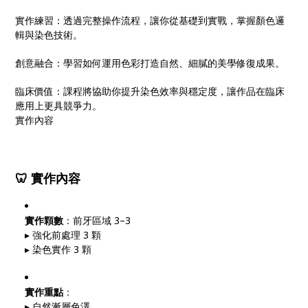
實作練習：透過完整操作流程，讓你從基礎到實戰，掌握顏色邏
輯與染色技術。
創意融合：學習如何運用色彩打造自然、細膩的美學修復成果。
臨床價值：課程將協助你提升染色效率與穩定度，讓作品在臨床
應用上更具競爭力。
實作內容
🦷
實作內容
實作顆數
：前牙區域 3–3
▸ 強化前處理 3 顆
▸ 染色實作 3 顆
實作重點
：
▸ 自然漸層色澤