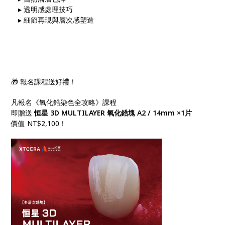
▸ 透明感處理技巧
▸ 細節再現與層次感塑造
🎁 報名課程送好禮！
凡報名《氧化鋯染色全攻略》課程
即贈送
恒星 3D MULTILAYER 氧化鋯塊 A2 / 14mm ×1片
價值 NT$2,100！