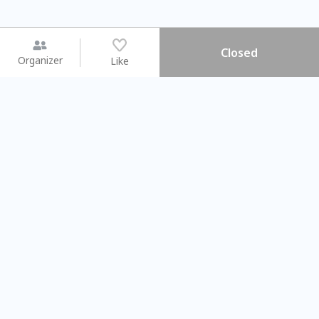
Closed
Organizer
Like
You may like
2026.08.15 (Sat) - 08.22 (Sat)
2026.08.15 (Sat) - 0
【親子手作體驗】哈東派對！
「共織宇宙」
比哈皮、東窩蕊
共織宇宙】 七
Taipei City
New Taipei C