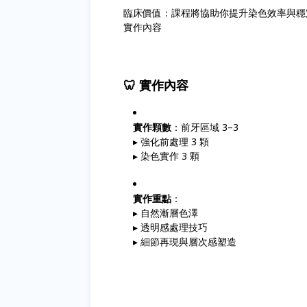
臨床價值：課程將協助你提升染色效率與穩
實作內容
🦷
實作內容
實作顆數
：前牙區域 3–3
▸ 強化前處理 3 顆
▸ 染色實作 3 顆
實作重點
：
▸ 自然漸層色澤
▸ 透明感處理技巧
▸ 細節再現與層次感塑造