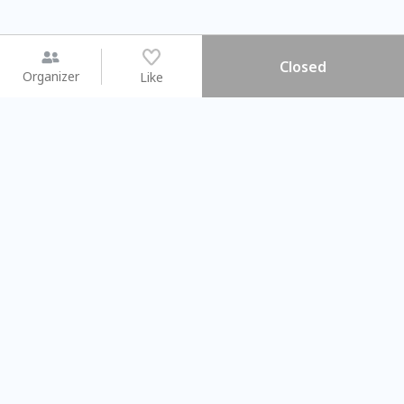
Closed
Organizer
Like
You may like
2026.08.15 (Sat) - 08.22 (Sat)
2026.08.15 (Sat) - 08.
【親子手作體驗】哈東派對！
「共織宇宙」
比哈皮、東窩蕊
共織宇宙】 七
Taipei City
New Taipei Ci