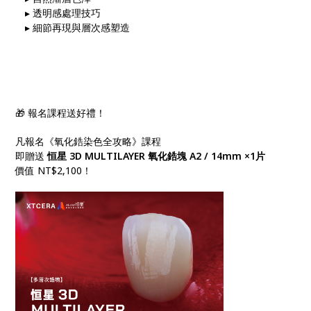
▸ 透明感處理技巧
▸ 細節再現與層次感塑造
🎁 報名課程送好禮！
凡報名《氧化鋯染色全攻略》課程
即贈送
恒星 3D MULTILAYER 氧化鋯塊 A2 / 14mm ×1片
價值 NT$2,100！