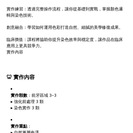
實作練習：透過完整操作流程，讓你從基礎到實戰，掌握顏色邏
輯與染色技術。
創意融合：學習如何運用色彩打造自然、細膩的美學修復成果。
臨床價值：課程將協助你提升染色效率與穩定度，讓作品在臨床
應用上更具競爭力。
實作內容
🦷
實作內容
實作顆數
：前牙區域 3–3
▸ 強化前處理 3 顆
▸ 染色實作 3 顆
實作重點
：
▸ 自然漸層色澤