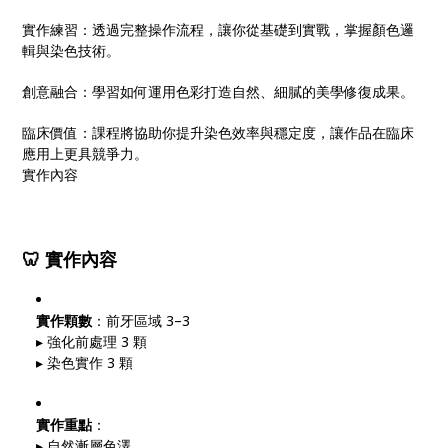
實作練習：透過完整操作流程，讓你從基礎到實戰，掌握顏色邏
輯與染色技術。
創意融合：學習如何運用色彩打造自然、細膩的美學修復成果。
臨床價值：課程將協助你提升染色效率與穩定度，讓作品在臨床
應用上更具競爭力。
實作內容
🦷
實作內容
實作顆數
：前牙區域 3–3
▸ 強化前處理 3 顆
▸ 染色實作 3 顆
實作重點
：
▸ 自然漸層色澤