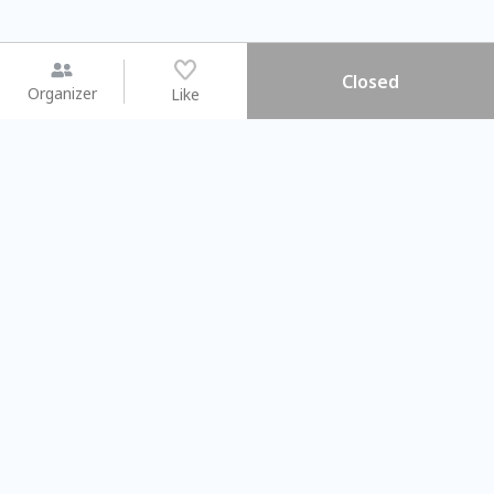
Closed
Organizer
Like
You may like
2026.08.15 (Sat) - 08.22 (Sat)
2026.08.15 (Sat) - 0
【親子手作體驗】哈東派對！
「共織宇宙」
比哈皮、東窩蕊
共織宇宙】 
Taipei City
New Taipei C