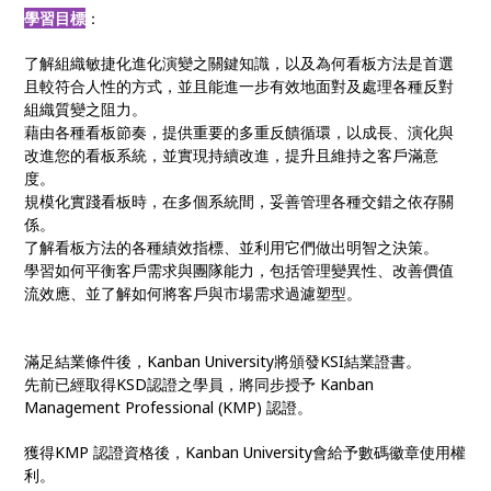
學習目標
：
了解組織敏捷化進化演變之關鍵知識，以及為何看板方法是首選
且較符合人性的方式，並且能進一步有效地面對及處理各種反對
組織質變之阻力。
藉由各種看板節奏，提供重要的多重反饋循環，以成長、演化與
改進您的看板系統，並實現持續改進，提升且維持之客戶滿意
度。
規模化實踐看板時，在多個系統間，妥善管理各種交錯之依存關
係。
了解看板方法的各種績效指標、並利用它們做出明智之決策。
學習如何平衡客戶需求與團隊能力，包括管理變異性、改善價值
流效應、並了解如何將客戶與市場需求過濾塑型。
滿足結業條件後，Kanban University將頒發KSI結業證書。
先前已經取得KSD認證之學員，將同步授予 Kanban
Management Professional (KMP) 認證。
獲得KMP 認證資格後，Kanban University會給予數碼徽章使用權
利。