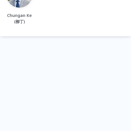
Chungan Ke
(柳丁)