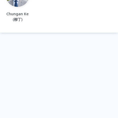
Chungan Ke
(柳丁)