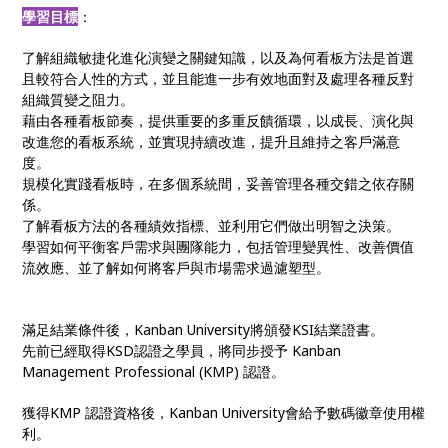
學習目標
：
了解組織敏捷化進化演變之關鍵知識，以及為何看板方法是首選
且較符合人性的方式，並且能進一步有效地面對及處理各種反對
組織質變之阻力。
藉由各種看板節奏，提供重要的多重反饋循環，以成長、演化與
改進您的看板系統，並實現持續改進，提升且維持之客戶滿意
度。
規模化實踐看板時，在多個系統間，妥善管理各種交錯之依存關
係。
了解看板方法的各種績效指標、並利用它們做出明智之決策。
學習如何平衡客戶需求與團隊能力，包括管理變異性、改善價值
流效應、並了解如何將客戶與市場需求過濾塑型。
滿足結業條件後，Kanban University將頒發KSI結業證書。
先前已經取得KSD認證之學員，將同步授予 Kanban
Management Professional (KMP) 認證。
獲得KMP 認證資格後，Kanban University會給予數碼徽章使用權
利。