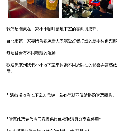
我們是隱藏在一家小小咖啡廳地下室的喜劇俱樂部。
台北市第一家專門為喜劇新人表演愛好者打造的新手村俱樂部
每週皆會有不同種類的活動
歡迎您來到我們小小地下室來探索不同於以往的驚喜與靈感啟
發。
*
演出場地為地下室無電梯，若有行動不便請斟酌購票觀賞。
*
購買此票卷代表同意提供肖像權和演員分享宣傳用
*
** 本活動建議年滿16歲心智成熟人士 觀賞 **