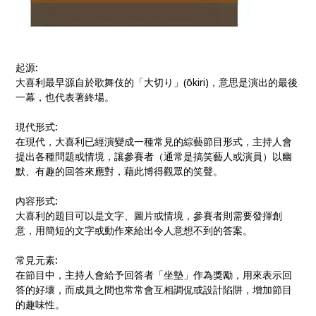
起源
:
大喜利最早源自於歌舞伎的「大切り」(ōkiri)，意思是演出的最後
一幕，也代表著終場。
現代形式
:
在現代，大喜利已經演變成一種常見的綜藝節目形式，主持人會
提出各種問題或情境，讓參賽者（通常是搞笑藝人或演員）以幽
默、有趣的回答來應對，藉此博得觀眾的笑聲。
內容形式
:
大喜利的題目可以是文字、圖片或情境，參賽者則需要發揮創
意，用簡短的文字或動作來給出令人意想不到的答案。
常見元素
:
在節目中，主持人會給予回答者「坐墊」作為獎勵，用來表示回
答的好壞，而成員之間也常常會互相調侃或設計陷阱，增加節目
的趣味性。