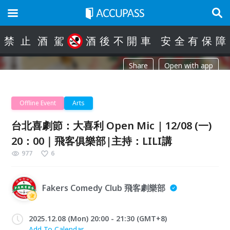
禁
止
酒
駕
酒
後
不
開
車
安
全
有
保
障
Share
Open with app
Offline Event
Arts
台北喜劇節：大喜利 Open Mic | 12/08 (一)
20：00｜飛客俱樂部|主持：LILI講
977
6
Fakers Comedy Club 飛客劇樂部
2025.12.08 (Mon) 20:00 - 21:30 (GMT+8)
Add To Calendar