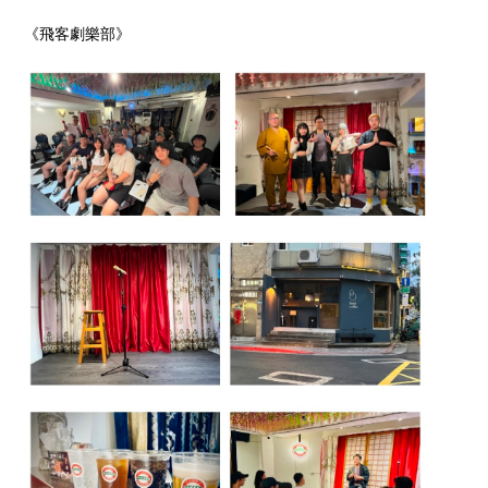
《飛客劇樂部》