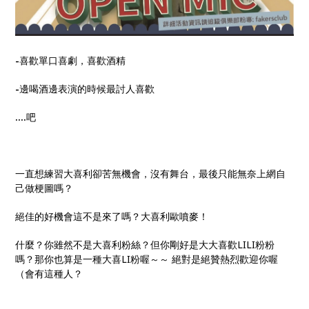
-
喜歡單口喜劇，喜歡酒精
-
邊喝酒邊表演的時候最討人喜歡
....
吧
一直想練習大喜利卻苦無機會，沒有舞台，最後只能無奈上網自
己做梗圖嗎？
絕佳的好機會這不是來了嗎？大喜利歐噴麥！
什麼？你雖然不是大喜利粉絲？但你剛好是大大喜歡LILI粉粉
嗎？那你也算是一種大喜LI粉喔～～ 絕對是絕贊熱烈歡迎你喔
（會有這種人？