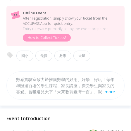
Offline Event
After registration, simply show your ticket from the
ACCUPASS App for quick entry.
Entry rules are primarily set by the event organizer.
How to Collect Tickets?
國小
免費
數學
大班
數感實驗室致力於推廣數學的好用、好學、好玩！每年
舉辦逾百場的學生課程、家長講座，廣受學生與家長的
喜愛。曾獲遠見天下「未來教育臺灣一百」、親子天下
...
more
「教育創新100」等肯定。本次【家長講座】由數感實
驗室共同創辦人暨臺師大電機系教授賴以威，與家長分
享國際教育趨勢、數感教育的理念與特色、如何提升學
生學習數學的興趣與信心，以及介紹為【大班】、【國
Event Introduction
小】開設的【數感啟蒙課】、【數感思考課】、【數學
實驗課】、【數感理財桌遊課】。同時，也有舉辦【學