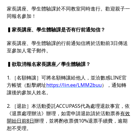
家長講座、學生體驗課於不同教室同時進行。歡迎親子一
同報名參加！
▍家長講座、學生體驗課是否有行前通知信？
家長講座、學生體驗課的行前通知信將於活動前3日傳送
至參加人電子郵件。
▍欲取消報名家長講座／學生體驗課？
1. ［名額轉讓］可將名額轉讓給他人，並洽數感LINE官
方帳號（點擊網址
https://lin.ee/LMM2buu
），通知轉
讓後的參加人姓名。
2. ［退款］本活動委託ACCUPASS代為處理退款事宜，依
《退票處理辦法》辦理，如需申請退款請於活動票券
有效
開始日前8日
辦理，並將酌收票價10%退票手續費，逾期
恕不受理。