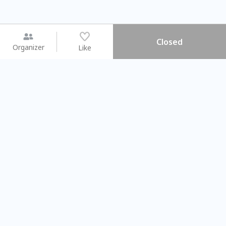
Closed
Organizer
Like
You may like
2026.08.15 (Sat) - 08.22 (Sat)
2026.08.15 (Sat) - 08
【親子手作體驗】哈東派對！
「共織宇宙」
比哈皮、東窩蕊
共織宇宙】 七
Taipei City
New Taipei C