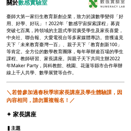
關於
數感實驗室
生體驗課】。歡迎親子一同報名參加！
臺師大第一家衍生教育新創企業，致力於讓數學變得「好
用、好學、好玩」！2022年「數感宇宙探索課程」募資
突破七百萬，跨領域的主題式學習廣受學生及家長喜愛，
中央社、聯合報、大愛電視台等多家媒體專訪。曾獲遠見
天下「未來教育臺灣一百」、親子天下「教育創新100」
等肯定。全方位的數學教育團隊，每年舉辦逾百場的學生
課程、教師研習、家長講座。與親子天下共同主辦2022
年Maker Party，與科教館、桃園、花蓮等縣市合作舉辦
線上千人共學、數學展覽等合作。
＼若曾參加過春秋季班家長講座及學生體驗課，因
內容相同，請勿重複報名！／
✦ 家長講座
▍主題