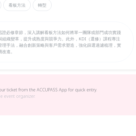
看板方法
轉型
P國際認證必修章節，深入講解看板方法如何將單一團隊或部門成功實踐
與組織變革，提升成熟度與競爭力。此外，KDI（選修）課程專注
管理手法，融合創新策略與客戶需求塑造，強化篩選過濾梳理，實
續改進。
your ticket from the ACCUPASS App for quick entry.
he event organizer.