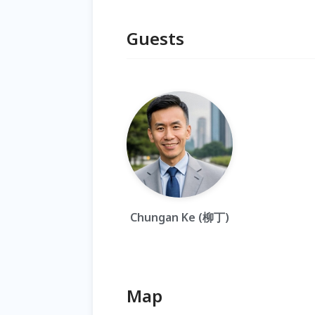
Guests
Chungan Ke (柳丁)
Map