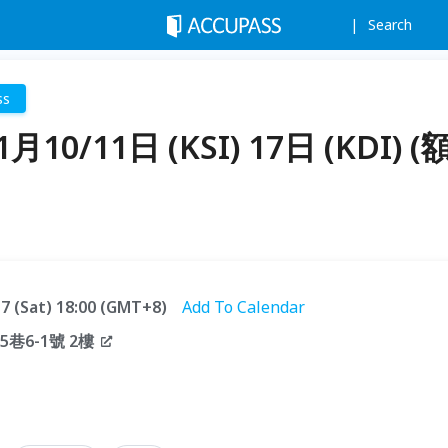
Search
ss
月10/11日 (KSI) 17日 (KDI) (
.17 (Sat) 18:00 (GMT+8)
Add To Calendar
巷6-1號 2樓