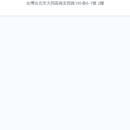
台灣台北市大同區南京西路185巷6-1號 2樓