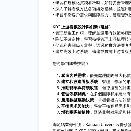
• 學習在規模化實踐看板時，如何妥善管理
• 深入了解看板方法各項績效指標，並運用
• 學習平衡客戶需求與團隊能力，管理變
KDI 上游看板設計與創新 (選修）
• 管理新生工作項：理解並運用有效策略
• 降低不確定性：學習積極管理上游梳理
• 促進利害關係人參與：透過務實方法讓
• 建立高效上游系統：構建並實施上游看
您將學到哪些技能？
塑造客戶需求
：優先處理能夠最大化價
建立和改進看板系統
：管理工作項的形
推動變革與持續改進
：領導適當的計畫
管理依存關係
：在多個團隊和系統間有
應用數據驅動決策
：掌握看板方法的績
平衡需求與能力
：學會平衡客戶需求和
增強團隊敏捷性
：透過非對稱承諾和持
滿足結業條件後，Kanban University將頒發
先前已經取得 KSD 認證之學員，將同步授予 Kanb