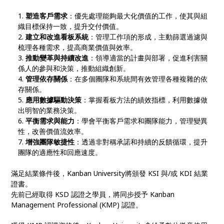
塑造客戶需求
：優先處理能夠最大化價值的工作，使其與組
織目標保持一致，提升交付價值。
建立和改進看板系統
：管理工作項的形成，主動篩選過濾與
梳理各種需求，提高商業價值與效率。
推動變革與持續改進
：領導適當的計畫與部署，促進利害關
係人的參與和決策，推動組織創新。
管理依存關係
：在多個團隊和系統間有效管理各種複雜的依
存關係。
應用數據驅動決策
：掌握看板方法的績效指標，利用數據做
出明智的業務決策。
平衡需求與能力
：學會平衡客戶需求和團隊能力，管理變異
性，改善價值流效率。
增強團隊敏捷性
：透過非對稱承諾和持續的反饋循環，提升
團隊的適應性和回應速度。
滿足結業條件後，Kanban University將頒發 KSI 與/或 KDI 結業
證書。
先前已經取得 KSD 認證之學員，將同步授予 Kanban
Management Professional (KMP) 認證。