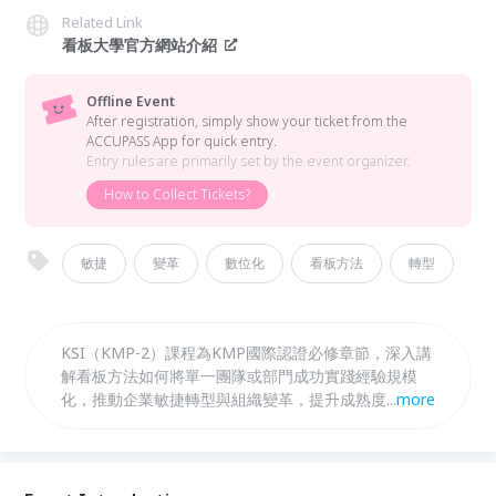
Related Link
看板大學官方網站介紹
Offline Event
After registration, simply show your ticket from the
ACCUPASS App for quick entry.
Entry rules are primarily set by the event organizer.
How to Collect Tickets?
敏捷
變革
數位化
看板方法
轉型
KSI（KMP-2）課程為KMP國際認證必修章節，深入講
解看板方法如何將單一團隊或部門成功實踐經驗規模
化，推動企業敏捷轉型與組織變革，提升成熟度與競爭
...
more
力。此外，KDI（選修）課程專注於上游看板系統設計
與價值交付管理手法，融合創新策略與客戶需求塑造，
強化篩選過濾梳理，實現業務價值流動的高效管理與持
續改進。