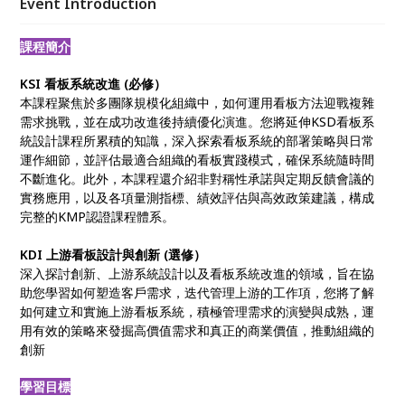
Event Introduction
課程簡介
KSI 看板系統改進 (必修）
本課程聚焦於多團隊規模化組織中，如何運用看板方法迎戰複雜
需求挑戰，並在成功改進後持續優化演進。您將延伸KSD看板系
統設計課程所累積的知識，深入探索看板系統的部署策略與日常
運作細節，並評估最適合組織的看板實踐模式，確保系統隨時間
不斷進化。此外，本課程還介紹非對稱性承諾與定期反饋會議的
實務應用，以及各項量測指標、績效評估與高效政策建議，構成
完整的KMP認證課程體系。
KDI 上游看板設計與創新 (選修）
深入探討創新、上游系統設計以及看板系統改進的領域，旨在協
助您學習如何塑造客戶需求，迭代管理上游的工作項，您將了解
如何建立和實施上游看板系統，積極管理需求的演變與成熟，運
用有效的策略來發掘高價值需求和真正的商業價值，推動組織的
創新
學習目標