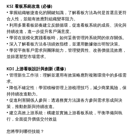
KSI 看板系統改進 (必修)
• 掌握組織敏捷進化的關鍵知識，了解看板方法為何是首選且更符
合人性，並能有效應對組織變革阻力。
• 利用多重看板節奏建立反饋循環，促進看板系統的成長、演化與
持續改進，進一步提升客戶滿意度。
• 學習在規模化實踐看板時，如何妥善管理跨系統間的依存關係。
• 深入了解看板方法各項績效指標，並運用數據做出明智決策。
• 學習平衡客戶需求與團隊能力，管理變異性、改善價值流效應，
並篩選塑型市場需求。
KDI 上游看板設計與創新 (選修）
• 管理新生工作項：理解並運用有效策略應對複雜環境中的多樣需
求。
• 降低不確定性：學習積極管理上游梳理技巧，減少商業風險，保
持持續改進動力。
• 促進利害關係人參與：透過務實方法讓各方參與需求形成與決
策，推動創新與持續改進。
• 建立高效上游系統：構建並實施上游看板系統，平衡準備與執
行，全面提升價值交付效益
您將學到哪些技能？