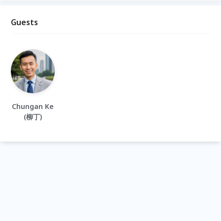
Guests
Chungan Ke
(柳丁)