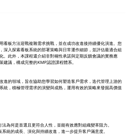
用看板方法迎戰複雜需求挑戰，並在成功改進後持續優化演進。您
識，深入探索看板系統的部署策略與日常運作細節，並評估最適合組
化。此外，本課程還介紹非對稱性承諾與定期反饋會議的實務應
策建議，構成完整的KMP認證課程體系。
改進的領域，旨在協助您學習如何塑造客戶需求，迭代管理上游的
系統，積極管理需求的演變與成熟，運用有效的策略來發掘高價值
板方法為何是首選且更符合人性，並能有效應對組織變革阻力。
看板系統的成長、演化與持續改進，進一步提升客戶滿意度。