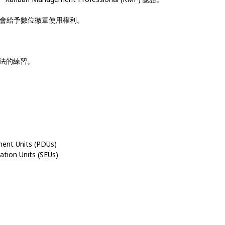
rsity會給予數位徽章使用權利。
法的練習。
ent Units (PDUs)
tion Units (SEUs)
MP認證 • 看板系統改進 • 看板輔導 • 組織敏捷 • 敏捷轉型 • 數位轉型 •
戶需求管理 • 看板實踐