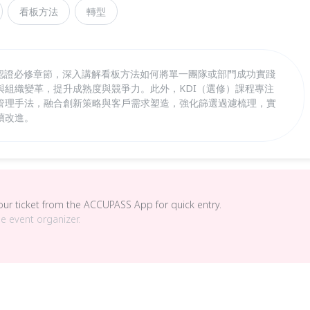
看板方法
轉型
P國際認證必修章節，深入講解看板方法如何將單一團隊或部門成功實踐
與組織變革，提升成熟度與競爭力。此外，KDI（選修）課程專注
管理手法，融合創新策略與客戶需求塑造，強化篩選過濾梳理，實
續改進。
your ticket from the ACCUPASS App for quick entry.
he event organizer.