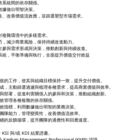
跨系統間的依存關係。
數據做出明智決策。
異性、改善價值流效應，並篩選塑型市場需求。
應對複雜環境中的多樣需求。
技巧，減少商業風險，保持持續改進動力。
各方參與需求形成與決策，推動創新與持續改進。
板系統，平衡準備與執行，全面提升價值交付效益
值的工作，使其與組織目標保持一致，提升交付價值。
成，主動篩選過濾與梳理各種需求，提高商業價值與效率。
與部署，促進利害關係人的參與和決策，推動組織創新。
效管理各種複雜的依存關係。
效指標，利用數據做出明智的業務決策。
團隊能力，管理變異性，改善價值流效率。
續的反饋循環，提升團隊的適應性和回應速度。
 KSI 與/或 KDI 結業證書。
an Management Professional (KMP) 認證。