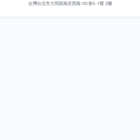
台灣台北市大同區南京西路185巷6-1號 2樓