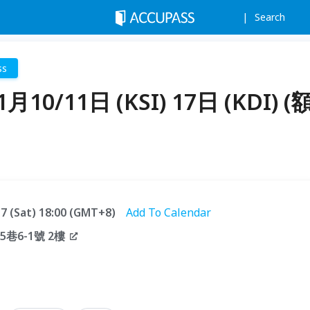
Search
ss
月10/11日 (KSI) 17日 (KDI) (
.17 (Sat) 18:00 (GMT+8)
Add To Calendar
巷6-1號 2樓