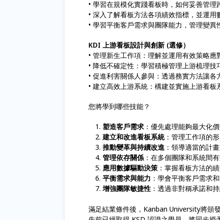
• 學習在規模化實踐看板時，如何妥善管理
• 深入了解看板方法各項績效指標，並運用
• 學習平衡客戶需求與團隊能力，管理變
KDI 上游看板設計與創新 (選修）
• 管理新生工作項：理解並運用有效策略
• 降低不確定性：學習積極管理上游梳理
• 促進利害關係人參與：透過務實方法讓
• 建立高效上游系統：構建並實施上游看
您將學到哪些技能？
塑造客戶需求
：優先處理能夠最大化價
建立和改進看板系統
：管理工作項的形
推動變革與持續改進
：領導適當的計畫
管理依存關係
：在多個團隊和系統間有
應用數據驅動決策
：掌握看板方法的績
平衡需求與能力
：學會平衡客戶需求和
增強團隊敏捷性
：透過非對稱承諾和持
滿足結業條件後，Kanban University將頒發
先前已經取得 KSD 認證之學員，將同步授予 Kanb