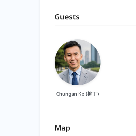
Guests
Chungan Ke (柳丁)
Map