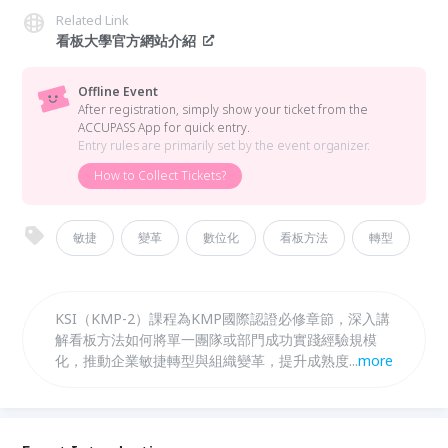
Related Link
看板大學官方網站介紹
Offline Event
After registration, simply show your ticket from the
ACCUPASS App for quick entry.
Entry rules are primarily set by the event organizer.
How to Collect Tickets?
敏捷
變革
數位化
看板方法
轉型
KSI（KMP-2）課程為KMP國際認證必修章節，深入講
解看板方法如何將單一團隊或部門成功實踐經驗規模
化，推動企業敏捷轉型與組織變革，提升成熟度與競爭
...
more
力。此外，KDI（選修）課程專注於上游看板系統設計
與價值交付管理手法，融合創新策略與客戶需求塑造，
強化篩選過濾梳理，實現業務價值流動的高效管理與持
續改進。