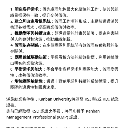
塑造客戶需求
：優先處理能夠最大化價值的工作，使其與組
織目標保持一致，提升交付價值。
建立和改進看板系統
：管理工作項的形成，主動篩選過濾與
梳理各種需求，提高商業價值與效率。
推動變革與持續改進
：領導適當的計畫與部署，促進利害關
係人的參與和決策，推動組織創新。
管理依存關係
：在多個團隊和系統間有效管理各種複雜的依
存關係。
應用數據驅動決策
：掌握看板方法的績效指標，利用數據做
出明智的業務決策。
平衡需求與能力
：學會平衡客戶需求和團隊能力，管理變異
性，改善價值流效率。
增強團隊敏捷性
：透過非對稱承諾和持續的反饋循環，提升
團隊的適應性和回應速度。
滿足結業條件後，Kanban University將頒發 KSI 與/或 KDI 結業
證書。
先前已經取得 KSD 認證之學員，將同步授予 Kanban
Management Professional (KMP) 認證。