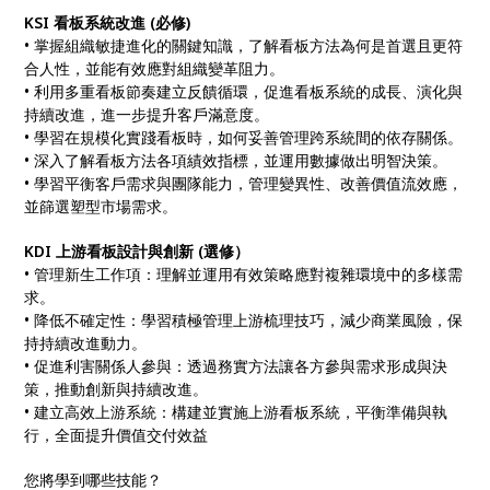
KSI 看板系統改進 (必修)
• 掌握組織敏捷進化的關鍵知識，了解看板方法為何是首選且更符
合人性，並能有效應對組織變革阻力。
• 利用多重看板節奏建立反饋循環，促進看板系統的成長、演化與
持續改進，進一步提升客戶滿意度。
• 學習在規模化實踐看板時，如何妥善管理跨系統間的依存關係。
• 深入了解看板方法各項績效指標，並運用數據做出明智決策。
• 學習平衡客戶需求與團隊能力，管理變異性、改善價值流效應，
並篩選塑型市場需求。
KDI 上游看板設計與創新 (選修）
• 管理新生工作項：理解並運用有效策略應對複雜環境中的多樣需
求。
• 降低不確定性：學習積極管理上游梳理技巧，減少商業風險，保
持持續改進動力。
• 促進利害關係人參與：透過務實方法讓各方參與需求形成與決
策，推動創新與持續改進。
• 建立高效上游系統：構建並實施上游看板系統，平衡準備與執
行，全面提升價值交付效益
您將學到哪些技能？