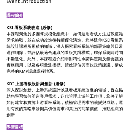
Event Introduction
課程簡介
KSI 看板系統改進 (必修）
本課程聚焦於多團隊規模化組織中，如何運用看板方法迎戰複雜
需求挑戰，並在成功改進後持續優化演進。您將延伸KSD看板系
統設計課程所累積的知識，深入探索看板系統的部署策略與日常
運作細節，並評估最適合組織的看板實踐模式，確保系統隨時間
不斷進化。此外，本課程還介紹非對稱性承諾與定期反饋會議的
實務應用，以及各項量測指標、績效評估與高效政策建議，構成
完整的KMP認證課程體系。
KDI 上游看板設計與創新 (選修）
深入探討創新、上游系統設計以及看板系統改進的領域，旨在協
助您學習如何塑造客戶需求，迭代管理上游的工作項，您將了解
如何建立和實施上游看板系統，積極管理需求的演變與成熟，運
用有效的策略來發掘高價值需求和真正的商業價值，推動組織的
創新
學習目標