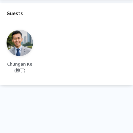
Guests
Chungan Ke
(柳丁)