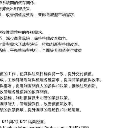
跨系統間的依存關係。
數據做出明智決策。
異性、改善價值流效應，並篩選塑型市場需求。
應對複雜環境中的多樣需求。
技巧，減少商業風險，保持持續改進動力。
各方參與需求形成與決策，推動創新與持續改進。
板系統，平衡準備與執行，全面提升價值交付效益
值的工作，使其與組織目標保持一致，提升交付價值。
成，主動篩選過濾與梳理各種需求，提高商業價值與效率。
與部署，促進利害關係人的參與和決策，推動組織創新。
效管理各種複雜的依存關係。
效指標，利用數據做出明智的業務決策。
團隊能力，管理變異性，改善價值流效率。
續的反饋循環，提升團隊的適應性和回應速度。
 KSI 與/或 KDI 結業證書。
an Management Professional (KMP) 認證。