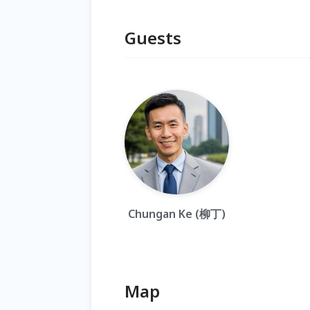
Guests
Chungan Ke (柳丁)
Map