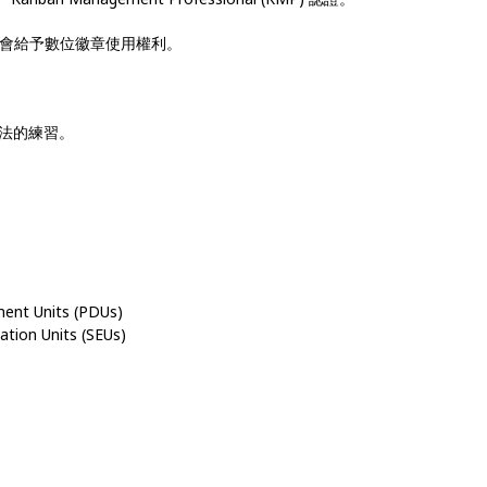
rsity會給予數位徽章使用權利。
法的練習。
ent Units (PDUs)
tion Units (SEUs)
MP認證 • 看板系統改進 • 看板輔導 • 組織敏捷 • 敏捷轉型 • 數位轉型 •
戶需求管理 • 看板實踐