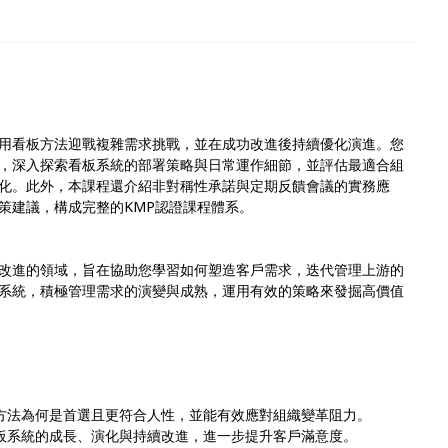
用看板方法迎戰複雜需求挑戰，並在成功改進後持續優化演進。您
識，深入探索看板系統的部署策略與日常運作細節，並評估最適合組
化。此外，本課程還介紹非對稱性承諾與定期反饋會議的實務應
策建議，構成完整的KMP認證課程體系。
改進的領域，旨在協助您學習如何塑造客戶需求，迭代管理上游的
系統，積極管理需求的演變與成熟，運用有效的策略來發掘高價值
板方法為何是首選且更符合人性，並能有效應對組織變革阻力。
看板系統的成長、演化與持續改進，進一步提升客戶滿意度。