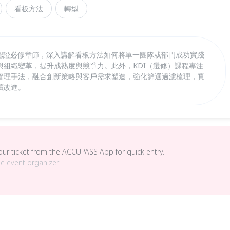
看板方法
轉型
P國際認證必修章節，深入講解看板方法如何將單一團隊或部門成功實踐
與組織變革，提升成熟度與競爭力。此外，KDI（選修）課程專注
管理手法，融合創新策略與客戶需求塑造，強化篩選過濾梳理，實
續改進。
your ticket from the ACCUPASS App for quick entry.
he event organizer.