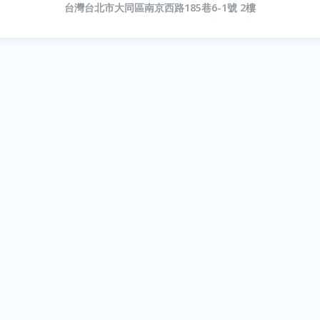
台灣台北市大同區南京西路185巷6-1號 2樓