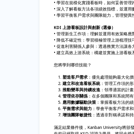
• 學習在規模化實踐看板時，如何妥善管理
• 深入了解看板方法各項績效指標，並運用
• 學習平衡客戶需求與團隊能力，管理變
KDI 上游看板設計與創新 (選修）
• 管理新生工作項：理解並運用有效策略
• 降低不確定性：學習積極管理上游梳理
• 促進利害關係人參與：透過務實方法讓
• 建立高效上游系統：構建並實施上游看
您將學到哪些技能？
塑造客戶需求
：優先處理能夠最大化價
建立和改進看板系統
：管理工作項的形
推動變革與持續改進
：領導適當的計畫
管理依存關係
：在多個團隊和系統間有
應用數據驅動決策
：掌握看板方法的績
平衡需求與能力
：學會平衡客戶需求和
增強團隊敏捷性
：透過非對稱承諾和持
滿足結業條件後，Kanban University將頒發
先前已經取得 KSD 認證之學員，將同步授予 Kanb