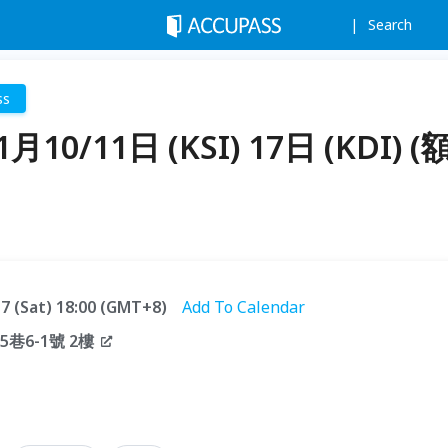
Search
ss
月10/11日 (KSI) 17日 (KDI) (
.17 (Sat) 18:00 (GMT+8)
Add To Calendar
巷6-1號 2樓