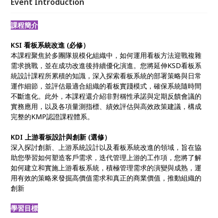
Event Introduction
課程簡介
KSI 看板系統改進 (必修）
本課程聚焦於多團隊規模化組織中，如何運用看板方法迎戰複雜
需求挑戰，並在成功改進後持續優化演進。您將延伸KSD看板系
統設計課程所累積的知識，深入探索看板系統的部署策略與日常
運作細節，並評估最適合組織的看板實踐模式，確保系統隨時間
不斷進化。此外，本課程還介紹非對稱性承諾與定期反饋會議的
實務應用，以及各項量測指標、績效評估與高效政策建議，構成
完整的KMP認證課程體系。
KDI 上游看板設計與創新 (選修）
深入探討創新、上游系統設計以及看板系統改進的領域，旨在協
助您學習如何塑造客戶需求，迭代管理上游的工作項，您將了解
如何建立和實施上游看板系統，積極管理需求的演變與成熟，運
用有效的策略來發掘高價值需求和真正的商業價值，推動組織的
創新
學習目標