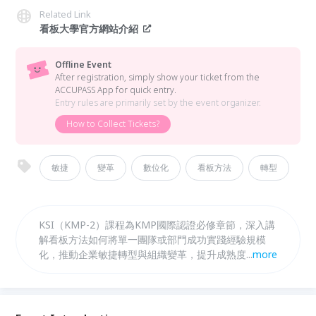
Related Link
看板大學官方網站介紹
Offline Event
After registration, simply show your ticket from the
ACCUPASS App for quick entry.
Entry rules are primarily set by the event organizer.
How to Collect Tickets?
敏捷
變革
數位化
看板方法
轉型
KSI（KMP-2）課程為KMP國際認證必修章節，深入講
解看板方法如何將單一團隊或部門成功實踐經驗規模
化，推動企業敏捷轉型與組織變革，提升成熟度與競爭
...
more
力。此外，KDI（選修）課程專注於上游看板系統設計
與價值交付管理手法，融合創新策略與客戶需求塑造，
強化篩選過濾梳理，實現業務價值流動的高效管理與持
續改進。