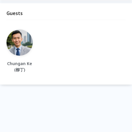
Guests
Chungan Ke
(柳丁)