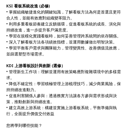
KSI 看板系統改進 (必修)
• 掌握組織敏捷進化的關鍵知識，了解看板方法為何是首選且更符
合人性，並能有效應對組織變革阻力。
• 利用多重看板節奏建立反饋循環，促進看板系統的成長、演化與
持續改進，進一步提升客戶滿意度。
• 學習在規模化實踐看板時，如何妥善管理跨系統間的依存關係。
• 深入了解看板方法各項績效指標，並運用數據做出明智決策。
• 學習平衡客戶需求與團隊能力，管理變異性、改善價值流效應，
並篩選塑型市場需求。
KDI 上游看板設計與創新 (選修）
• 管理新生工作項：理解並運用有效策略應對複雜環境中的多樣需
求。
• 降低不確定性：學習積極管理上游梳理技巧，減少商業風險，保
持持續改進動力。
• 促進利害關係人參與：透過務實方法讓各方參與需求形成與決
策，推動創新與持續改進。
• 建立高效上游系統：構建並實施上游看板系統，平衡準備與執
行，全面提升價值交付效益
您將學到哪些技能？