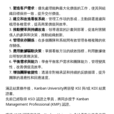
塑造客戶需求
：優先處理能夠最大化價值的工作，使其與組
織目標保持一致，提升交付價值。
建立和改進看板系統
：管理工作項的形成，主動篩選過濾與
梳理各種需求，提高商業價值與效率。
推動變革與持續改進
：領導適當的計畫與部署，促進利害關
係人的參與和決策，推動組織創新。
管理依存關係
：在多個團隊和系統間有效管理各種複雜的依
存關係。
應用數據驅動決策
：掌握看板方法的績效指標，利用數據做
出明智的業務決策。
平衡需求與能力
：學會平衡客戶需求和團隊能力，管理變異
性，改善價值流效率。
增強團隊敏捷性
：透過非對稱承諾和持續的反饋循環，提升
團隊的適應性和回應速度。
滿足結業條件後，Kanban University將頒發 KSI 與/或 KDI 結業
證書。
先前已經取得 KSD 認證之學員，將同步授予 Kanban
Management Professional (KMP) 認證。