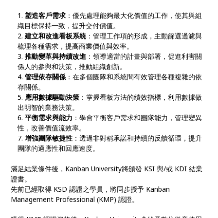
塑造客戶需求
：優先處理能夠最大化價值的工作，使其與組
織目標保持一致，提升交付價值。
建立和改進看板系統
：管理工作項的形成，主動篩選過濾與
梳理各種需求，提高商業價值與效率。
推動變革與持續改進
：領導適當的計畫與部署，促進利害關
係人的參與和決策，推動組織創新。
管理依存關係
：在多個團隊和系統間有效管理各種複雜的依
存關係。
應用數據驅動決策
：掌握看板方法的績效指標，利用數據做
出明智的業務決策。
平衡需求與能力
：學會平衡客戶需求和團隊能力，管理變異
性，改善價值流效率。
增強團隊敏捷性
：透過非對稱承諾和持續的反饋循環，提升
團隊的適應性和回應速度。
滿足結業條件後，Kanban University將頒發 KSI 與/或 KDI 結業
證書。
先前已經取得 KSD 認證之學員，將同步授予 Kanban
Management Professional (KMP) 認證。