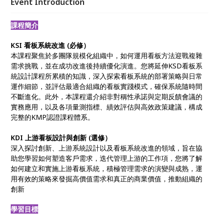
Event Introduction
課程簡介
KSI 看板系統改進 (必修）
本課程聚焦於多團隊規模化組織中，如何運用看板方法迎戰複雜
需求挑戰，並在成功改進後持續優化演進。您將延伸KSD看板系
統設計課程所累積的知識，深入探索看板系統的部署策略與日常
運作細節，並評估最適合組織的看板實踐模式，確保系統隨時間
不斷進化。此外，本課程還介紹非對稱性承諾與定期反饋會議的
實務應用，以及各項量測指標、績效評估與高效政策建議，構成
完整的KMP認證課程體系。
KDI 上游看板設計與創新 (選修）
深入探討創新、上游系統設計以及看板系統改進的領域，旨在協
助您學習如何塑造客戶需求，迭代管理上游的工作項，您將了解
如何建立和實施上游看板系統，積極管理需求的演變與成熟，運
用有效的策略來發掘高價值需求和真正的商業價值，推動組織的
創新
學習目標