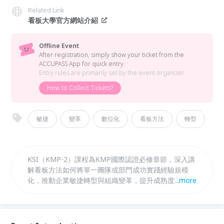
Related Link
看板大學官方網站介紹
Offline Event
After registration, simply show your ticket from the
ACCUPASS App for quick entry.
Entry rules are primarily set by the event organizer.
How to Collect Tickets?
敏捷
變革
數位化
看板方法
轉型
KSI（KMP-2）課程為KMP國際認證必修章節，深入講
解看板方法如何將單一團隊或部門成功實踐經驗規模
化，推動企業敏捷轉型與組織變革，提升成熟度與競爭
...
more
力。此外，KDI（選修）課程專注於上游看板系統設計
與價值交付管理手法，融合創新策略與客戶需求塑造，
強化篩選過濾梳理，實現業務價值流動的高效管理與持
續改進。