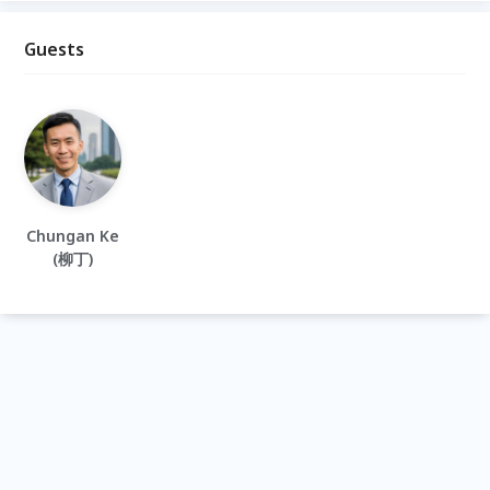
Guests
Chungan Ke
(柳丁)