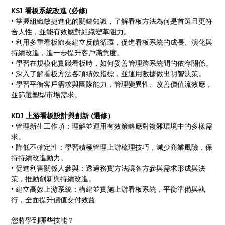
KSI 看板系統改進 (必修)
• 掌握組織敏捷進化的關鍵知識，了解看板方法為何是首選且更符
合人性，並能有效應對組織變革阻力。
• 利用多重看板節奏建立反饋循環，促進看板系統的成長、演化與
持續改進，進一步提升客戶滿意度。
• 學習在規模化實踐看板時，如何妥善管理跨系統間的依存關係。
• 深入了解看板方法各項績效指標，並運用數據做出明智決策。
• 學習平衡客戶需求與團隊能力，管理變異性、改善價值流效應，
並篩選塑型市場需求。
KDI 上游看板設計與創新 (選修）
• 管理新生工作項：理解並運用有效策略應對複雜環境中的多樣需
求。
• 降低不確定性：學習積極管理上游梳理技巧，減少商業風險，保
持持續改進動力。
• 促進利害關係人參與：透過務實方法讓各方參與需求形成與決
策，推動創新與持續改進。
• 建立高效上游系統：構建並實施上游看板系統，平衡準備與執
行，全面提升價值交付效益
您將學到哪些技能？