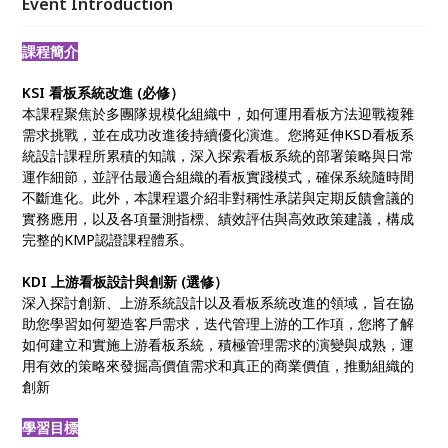
Event Introduction
課程簡介
KSI 看板系統改進 (必修）
本課程聚焦於多團隊規模化組織中，如何運用看板方法迎戰複雜
需求挑戰，並在成功改進後持續優化演進。您將延伸KSD看板系
統設計課程所累積的知識，深入探索看板系統的部署策略與日常
運作細節，並評估最適合組織的看板實踐模式，確保系統隨時間
不斷進化。此外，本課程還介紹非對稱性承諾與定期反饋會議的
實務應用，以及各項量測指標、績效評估與高效政策建議，構成
完整的KMP認證課程體系。
KDI 上游看板設計與創新 (選修）
深入探討創新、上游系統設計以及看板系統改進的領域，旨在協
助您學習如何塑造客戶需求，迭代管理上游的工作項，您將了解
如何建立和實施上游看板系統，積極管理需求的演變與成熟，運
用有效的策略來發掘高價值需求和真正的商業價值，推動組織的
創新
學習目標