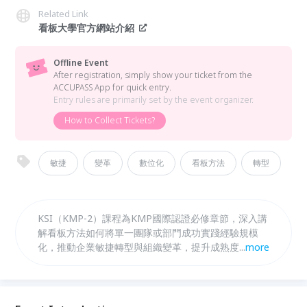
Related Link
看板大學官方網站介紹
Offline Event
After registration, simply show your ticket from the
ACCUPASS App for quick entry.
Entry rules are primarily set by the event organizer.
How to Collect Tickets?
敏捷
變革
數位化
看板方法
轉型
KSI（KMP-2）課程為KMP國際認證必修章節，深入講
解看板方法如何將單一團隊或部門成功實踐經驗規模
化，推動企業敏捷轉型與組織變革，提升成熟度與競爭
...
more
力。此外，KDI（選修）課程專注於上游看板系統設計
與價值交付管理手法，融合創新策略與客戶需求塑造，
強化篩選過濾梳理，實現業務價值流動的高效管理與持
續改進。