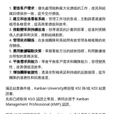
塑造客戶需求
：優先處理能夠最大化價值的工作，使其與組
織目標保持一致，提升交付價值。
建立和改進看板系統
：管理工作項的形成，主動篩選過濾與
梳理各種需求，提高商業價值與效率。
推動變革與持續改進
：領導適當的計畫與部署，促進利害關
係人的參與和決策，推動組織創新。
管理依存關係
：在多個團隊和系統間有效管理各種複雜的依
存關係。
應用數據驅動決策
：掌握看板方法的績效指標，利用數據做
出明智的業務決策。
平衡需求與能力
：學會平衡客戶需求和團隊能力，管理變異
性，改善價值流效率。
增強團隊敏捷性
：透過非對稱承諾和持續的反饋循環，提升
團隊的適應性和回應速度。
滿足結業條件後，Kanban University將頒發 KSI 與/或 KDI 結業
證書。
先前已經取得 KSD 認證之學員，將同步授予 Kanban
Management Professional (KMP) 認證。