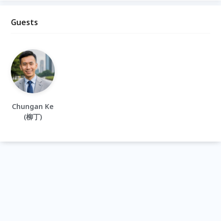
Guests
Chungan Ke
(柳丁)