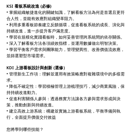
KSI 看板系統改進 (必修)
• 掌握組織敏捷進化的關鍵知識，了解看板方法為何是首選且更符
合人性，並能有效應對組織變革阻力。
• 利用多重看板節奏建立反饋循環，促進看板系統的成長、演化與
持續改進，進一步提升客戶滿意度。
• 學習在規模化實踐看板時，如何妥善管理跨系統間的依存關係。
• 深入了解看板方法各項績效指標，並運用數據做出明智決策。
• 學習平衡客戶需求與團隊能力，管理變異性、改善價值流效應，
並篩選塑型市場需求。
KDI 上游看板設計與創新 (選修）
• 管理新生工作項：理解並運用有效策略應對複雜環境中的多樣需
求。
• 降低不確定性：學習積極管理上游梳理技巧，減少商業風險，保
持持續改進動力。
• 促進利害關係人參與：透過務實方法讓各方參與需求形成與決
策，推動創新與持續改進。
• 建立高效上游系統：構建並實施上游看板系統，平衡準備與執
行，全面提升價值交付效益
您將學到哪些技能？