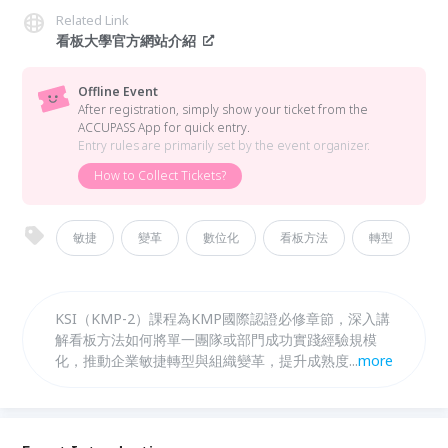
Related Link
看板大學官方網站介紹
Offline Event
After registration, simply show your ticket from the
ACCUPASS App for quick entry.
Entry rules are primarily set by the event organizer.
How to Collect Tickets?
敏捷
變革
數位化
看板方法
轉型
KSI（KMP-2）課程為KMP國際認證必修章節，深入講
解看板方法如何將單一團隊或部門成功實踐經驗規模
化，推動企業敏捷轉型與組織變革，提升成熟度與競爭
...
more
力。此外，KDI（選修）課程專注於上游看板系統設計
與價值交付管理手法，融合創新策略與客戶需求塑造，
強化篩選過濾梳理，實現業務價值流動的高效管理與持
續改進。