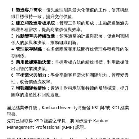
塑造客戶需求
：優先處理能夠最大化價值的工作，使其與組
織目標保持一致，提升交付價值。
建立和改進看板系統
：管理工作項的形成，主動篩選過濾與
梳理各種需求，提高商業價值與效率。
推動變革與持續改進
：領導適當的計畫與部署，促進利害關
係人的參與和決策，推動組織創新。
管理依存關係
：在多個團隊和系統間有效管理各種複雜的依
存關係。
應用數據驅動決策
：掌握看板方法的績效指標，利用數據做
出明智的業務決策。
平衡需求與能力
：學會平衡客戶需求和團隊能力，管理變異
性，改善價值流效率。
增強團隊敏捷性
：透過非對稱承諾和持續的反饋循環，提升
團隊的適應性和回應速度。
滿足結業條件後，Kanban University將頒發 KSI 與/或 KDI 結業
證書。
先前已經取得 KSD 認證之學員，將同步授予 Kanban
Management Professional (KMP) 認證。