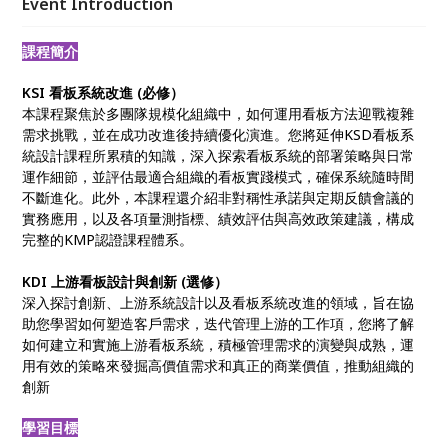
Event Introduction
課程簡介
KSI 看板系統改進 (必修）
本課程聚焦於多團隊規模化組織中，如何運用看板方法迎戰複雜
需求挑戰，並在成功改進後持續優化演進。您將延伸KSD看板系
統設計課程所累積的知識，深入探索看板系統的部署策略與日常
運作細節，並評估最適合組織的看板實踐模式，確保系統隨時間
不斷進化。此外，本課程還介紹非對稱性承諾與定期反饋會議的
實務應用，以及各項量測指標、績效評估與高效政策建議，構成
完整的KMP認證課程體系。
KDI 上游看板設計與創新 (選修）
深入探討創新、上游系統設計以及看板系統改進的領域，旨在協
助您學習如何塑造客戶需求，迭代管理上游的工作項，您將了解
如何建立和實施上游看板系統，積極管理需求的演變與成熟，運
用有效的策略來發掘高價值需求和真正的商業價值，推動組織的
創新
學習目標