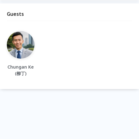
Guests
Chungan Ke
(柳丁)