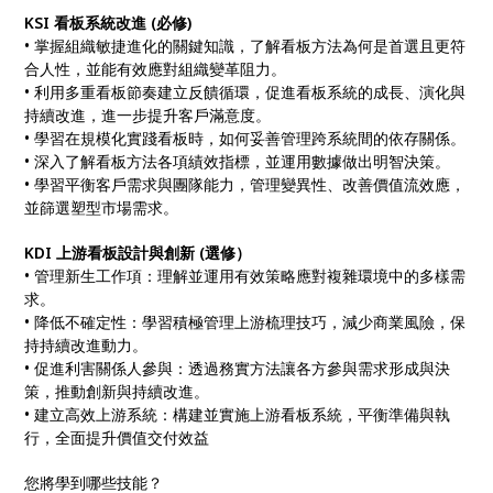
KSI 看板系統改進 (必修)
• 掌握組織敏捷進化的關鍵知識，了解看板方法為何是首選且更符
合人性，並能有效應對組織變革阻力。
• 利用多重看板節奏建立反饋循環，促進看板系統的成長、演化與
持續改進，進一步提升客戶滿意度。
• 學習在規模化實踐看板時，如何妥善管理跨系統間的依存關係。
• 深入了解看板方法各項績效指標，並運用數據做出明智決策。
• 學習平衡客戶需求與團隊能力，管理變異性、改善價值流效應，
並篩選塑型市場需求。
KDI 上游看板設計與創新 (選修）
• 管理新生工作項：理解並運用有效策略應對複雜環境中的多樣需
求。
• 降低不確定性：學習積極管理上游梳理技巧，減少商業風險，保
持持續改進動力。
• 促進利害關係人參與：透過務實方法讓各方參與需求形成與決
策，推動創新與持續改進。
• 建立高效上游系統：構建並實施上游看板系統，平衡準備與執
行，全面提升價值交付效益
您將學到哪些技能？