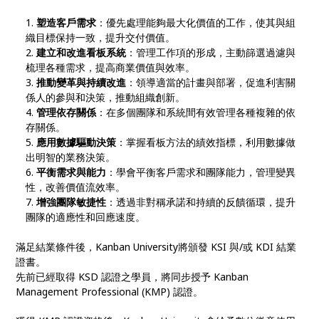
塑造客戶需求
：優先處理能夠最大化價值的工作，使其與組
織目標保持一致，提升交付價值。
建立和改進看板系統
：管理工作項的形成，主動篩選過濾與
梳理各種需求，提高商業價值與效率。
推動變革與持續改進
：領導適當的計畫與部署，促進利害關
係人的參與和決策，推動組織創新。
管理依存關係
：在多個團隊和系統間有效管理各種複雜的依
存關係。
應用數據驅動決策
：掌握看板方法的績效指標，利用數據做
出明智的業務決策。
平衡需求與能力
：學會平衡客戶需求和團隊能力，管理變異
性，改善價值流效率。
增強團隊敏捷性
：透過非對稱承諾和持續的反饋循環，提升
團隊的適應性和回應速度。
滿足結業條件後，Kanban University將頒發 KSI 與/或 KDI 結業
證書。
先前已經取得 KSD 認證之學員，將同步授予 Kanban
Management Professional (KMP) 認證。