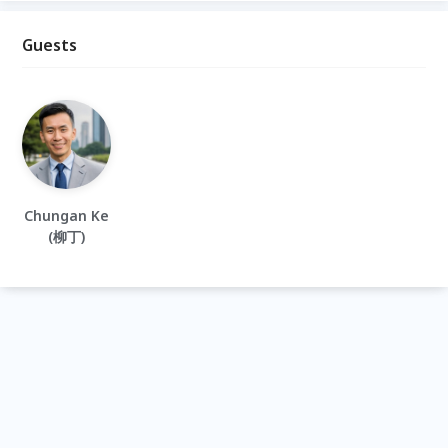
Guests
Chungan Ke
(柳丁)