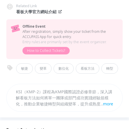
Related Link
看板大學官方網站介紹
Offline Event
After registration, simply show your ticket from the
ACCUPASS App for quick entry.
Entry rules are primarily set by the event organizer.
How to Collect Tickets?
敏捷
變革
數位化
看板方法
轉型
KSI（KMP-2）課程為KMP國際認證必修章節，深入講
解看板方法如何將單一團隊或部門成功實踐經驗規模
化，推動企業敏捷轉型與組織變革，提升成熟度與競爭
...
more
力。此外，KDI（選修）課程專注於上游看板系統設計
與價值交付管理手法，融合創新策略與客戶需求塑造，
強化篩選過濾梳理，實現業務價值流動的高效管理與持
續改進。