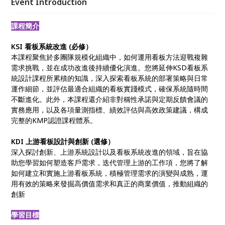
Event Introduction
課程簡介
KSI 看板系統改進 (必修）
本課程聚焦於多團隊規模化組織中，如何運用看板方法迎戰複雜
需求挑戰，並在成功改進後持續優化演進。您將延伸KSD看板系
統設計課程所累積的知識，深入探索看板系統的部署策略與日常
運作細節，並評估最適合組織的看板實踐模式，確保系統隨時間
不斷進化。此外，本課程還介紹非對稱性承諾與定期反饋會議的
實務應用，以及各項量測指標、績效評估與高效政策建議，構成
完整的KMP認證課程體系。
KDI 上游看板設計與創新 (選修）
深入探討創新、上游系統設計以及看板系統改進的領域，旨在協
助您學習如何塑造客戶需求，迭代管理上游的工作項，您將了解
如何建立和實施上游看板系統，積極管理需求的演變與成熟，運
用有效的策略來發掘高價值需求和真正的商業價值，推動組織的
創新
學習目標