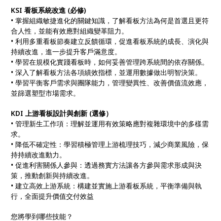
KSI 看板系統改進 (必修)
• 掌握組織敏捷進化的關鍵知識，了解看板方法為何是首選且更符
合人性，並能有效應對組織變革阻力。
• 利用多重看板節奏建立反饋循環，促進看板系統的成長、演化與
持續改進，進一步提升客戶滿意度。
• 學習在規模化實踐看板時，如何妥善管理跨系統間的依存關係。
• 深入了解看板方法各項績效指標，並運用數據做出明智決策。
• 學習平衡客戶需求與團隊能力，管理變異性、改善價值流效應，
並篩選塑型市場需求。
KDI 上游看板設計與創新 (選修）
• 管理新生工作項：理解並運用有效策略應對複雜環境中的多樣需
求。
• 降低不確定性：學習積極管理上游梳理技巧，減少商業風險，保
持持續改進動力。
• 促進利害關係人參與：透過務實方法讓各方參與需求形成與決
策，推動創新與持續改進。
• 建立高效上游系統：構建並實施上游看板系統，平衡準備與執
行，全面提升價值交付效益
您將學到哪些技能？