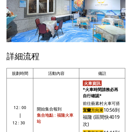
詳細流程
規劃時間
活動內容
備註
火車資訊
*火車時間請務必再
自行確認*
前往藝素村火車可搭
12 : 00
開始集合報到
10:56到
宜蘭
方向來
|
集合地點 : 福隆火車
福隆 (區間快4019
站
12 : 30
次)