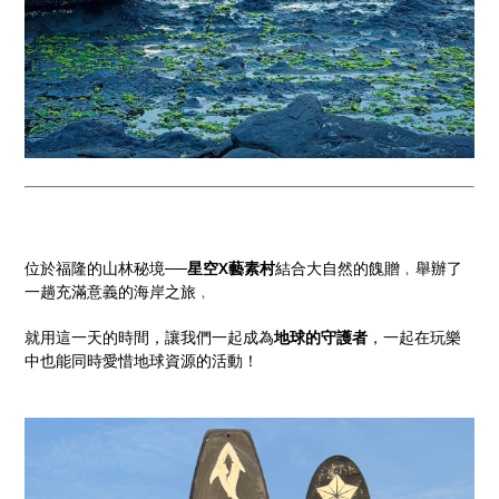
位於福隆的山林秘境──
星空X藝素村
結合大自然的餽贈﹐舉辦了
一趟充滿意義的海岸之旅﹐
就用這一天的時間，讓我們一起成為
地球的守護者
，一起在玩樂
中也能同時愛惜地球資源的活動！