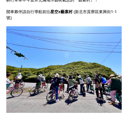
開車夥伴請自行導航前往
星空x藝素村
(新北市貢寮區東興街1-1
號)