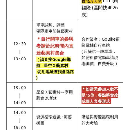
11:11到
台北
方向來
福隆 (區間快4026
次)
單車試騎、調整
帶隊牽車前往藝素村
＊自行開車的參與
合作業者：GoBike福
12 : 30
隆電輔自行車站
者請於此時間內直
|
( 只提供一般單車，
達藝素村集合
如需租借電動車請現
13 : 00
( 請直接Google導
場詢價、自費升級 ）
航 : 星空Ｘ藝素村
勿用地址查找會迷路
)
13 : 00
＊如當天參加人數不
星空Ｘ藝素村～享用
|
足15位 ,
餐點將會改
蔬食Buffet
成個人套餐形式
14 : 00
14 : 00
資源循環遊戲 : 海廢
溝通與資源循環利用
|
拼圖
的大考驗
16 : 00