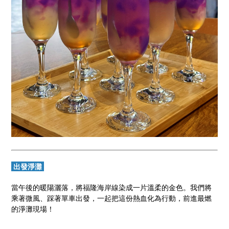
出發淨灘
當午後的暖陽灑落，將福隆海岸線染成一片溫柔的金色。我們將
乘著微風、踩著單車出發，一起把這份熱血化為行動，前進最燃
的淨灘現場！