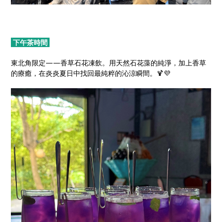
下午茶時間
東北角限定——香草石花凍飲。用天然石花藻的純淨，加上香草
的療癒，在炎炎夏日中找回最純粹的沁涼瞬間。🍹💜