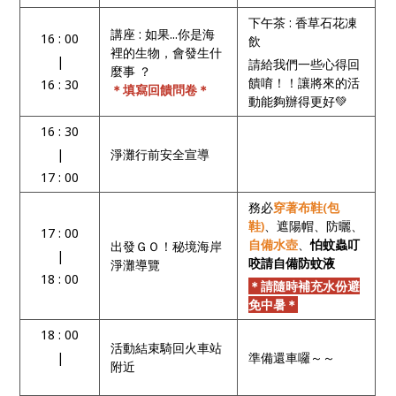
下午茶 : 香草石花凍
講座 : 如果...你是海
16 : 00
飲
裡的生物，會發生什
|
請給我們一些心得回
麼事 ？
饋唷！！讓將來的活
16 : 30
＊填寫回饋問卷＊
動能夠辦得更好💚
16 : 30
|
淨灘行前安全宣導
17 : 00
務必
穿著布鞋(包
鞋)
、遮陽帽、防曬、
17 : 00
自備水壺
、
怕蚊蟲叮
出發ＧＯ！秘境海岸
|
咬請自備防蚊液
淨灘導覽
18 : 00
＊請隨時補充水份避
免中暑＊
18 : 00
活動結束騎回火車站
|
準備還車囉～～
附近