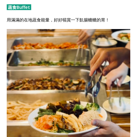
蔬食Buffet
用滿滿的在地蔬食能量，好好犒賞一下飢腸轆轆的胃！