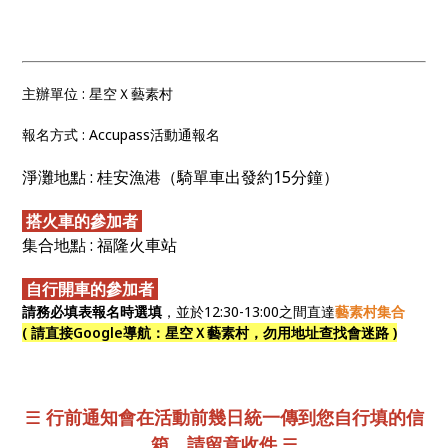
主辦單位 : 星空Ｘ藝素村
報名方式 : Accupass活動通報名
淨灘地點 : 桂安漁港（騎單車出發約15分鐘）
搭火車的參加者
集合地點 : 福隆火車站
自行開車的參加者
請務必填表報名時選填
，並於12:30-13:00之間直達
藝素村集合
( 請直接Google導航：星空Ｘ藝素村，勿用地址查找會迷路 )
☰
行前通知會在活動前幾日統一傳到您自行填的信
箱，請留意收件
☰