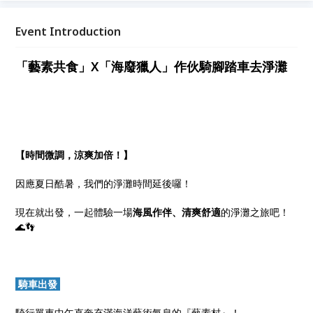
Event Introduction
「藝素共食」X「海廢獵人」作伙騎腳踏車去淨灘
【時間微調，涼爽加倍！】
因應夏日酷暑，我們的淨灘時間延後囉！
現在就出發，一起體驗一場
海風作伴、清爽舒適
的淨灘之旅吧！
🌊👣
騎車出發
騎行單車中午直奔充滿海洋藝術氣息的『藝素村』！