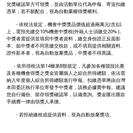
兌獎確認單方可領獎，並由活動單位代為申報、寄送扣繳
憑單；若不願配合，視為自動棄權得獎權利。
- 依稅法規定，機會中獎獎品價值超過兩萬元(含)以
上，需預先繳交10%機會中獎稅(外籍人士須繳交20% )。
中獎者需提供並填寫中獎者資料，繳交身份證正反面影
本。如中獎者不同意繳交稅款，或不填寫提供相關資料、
證件影本者，視為自動放棄獎品，中獎者不得異議。
- 依所得稅法第14條第8類規定，凡參加各種競技比賽
及各種機會得獎之獎金皆屬個人之綜合所得總額，依法需
納入年度個人綜合所得總額進行申報。扣繳憑單將由台灣
本田委託執行單位寄發予中獎者，請務必據實申報。建議
您自行備份、留存領獎確認單，以備查詢。獎金匯出匯款
手續費一律由領獎人承擔。
- 若拒絕繳稅或提供資料，視為自動放棄獎項。