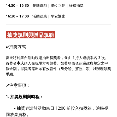
14:30 – 16:30
趣味遊戲｜攤位互動｜好禮抽獎
16:30 – 17:00
活動結束｜平安返家
抽獎規則與贈品規範
抽獎方式：
✔️
當天將於舞台活動現場抽出得獎者，並由主持人連續唱名 3 次。
得獎者
本人
須人在現場方可領獎。如獎項價值超過政府規定之申
報金額，得獎者需出示有效證件（身分證、駕照…等）以辦理領獎
手續。
注意事項：
📌
1. 抽獎規則與時程：
- 抽獎券請於活動當日 12:00 前投入抽獎箱，逾時視
同放棄資格。