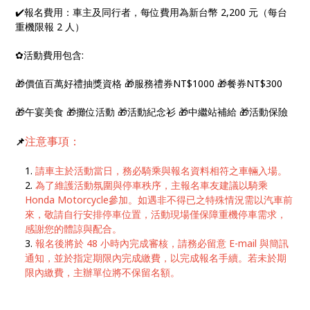
✔️報名費用：車主及同行者，每位費用為新台幣 2,200 元（每台
重機限報 2 人）
✿活動費用包含:
🎁價值百萬好禮抽獎資格 🎁服務禮券NT$1000 🎁餐券NT$300
🎁午宴美食 🎁攤位活動 🎁活動紀念衫 🎁中繼站補給 🎁活動保險
注意事項：
📌
請車主於活動當日，務必騎乘與報名資料相符之車輛入場。
為了維護活動氛圍與停車秩序，主報名車友建議以騎乘
Honda Motorcycle參加。如遇非不得已之特殊情況需以汽車前
來，敬請自行安排停車位置，活動現場僅保障重機停車需求，
感謝您的體諒與配合。
報名後將於 48 小時內完成審核，請務必留意 E-mail 與簡訊
通知，並於指定期限內完成繳費，以完成報名手續。若未於期
限內繳費，主辦單位將不保留名額。