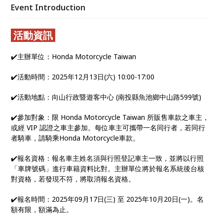
現場還規劃了多元豐富的攤位與互動體驗，讓你與愛車
Event Introduction
同時滿載而歸。 讓我們卸下日常的疲憊，在日月潭的
湖光山色中，與所有熱愛 Honda 的夥伴們，共同創造
活動資訊
最難忘的回憶！
✔️主辦單位：Honda Motorcycle Taiwan
✔️活動時間：2025年12月13日(六) 10:00-17:00
✔️活動地點：向山行政暨遊客中心 (南投縣魚池鄉中山路599號)
✔️參加對象：限 Honda Motorcycle Taiwan 所販售車款之車主，
或經 VIP 認證之車主參加。每位車主可攜帶一名同行者，若同行
者騎車，請騎乘Honda Motorcycle車款。
✔️報名資格：報名車主姓名須與行照登記車主一致，並將以行照
「車牌號碼」進行車籍資料比對。主辦單位將於報名系統後台核
對資格，若發現不符，將取消報名資格。
✔️報名時間：2025年09月17日(三) 至 2025年10月20日(一)。名
額有限，額滿為止。