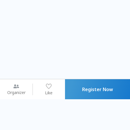
Register Now
Organizer
Like
You may like