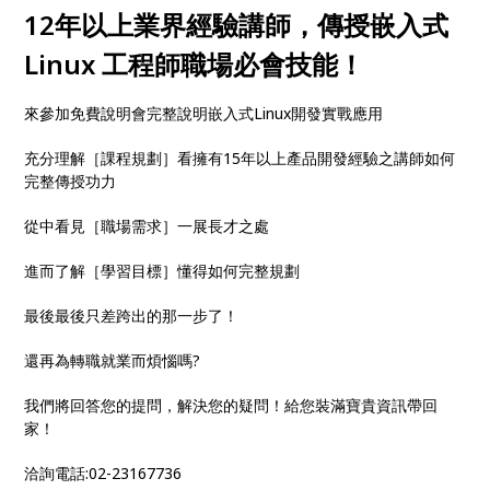
12年以上業界經驗講師，傳授嵌入式
Linux 工程師職場必會技能！
來參加免費說明會完整說明嵌入式Linux開發實戰應用
充分理解［課程規劃］看擁有15年以上產品開發經驗之講師如何
完整傳授功力
從中看見［職場需求］一展長才之處
進而了解［學習目標］懂得如何完整規劃
最後最後只差跨出的那一步了！
還再為轉職就業而煩惱嗎?
我們將回答您的提問，解決您的疑問！給您裝滿寶貴資訊帶回
家！
洽詢電話:02-23167736