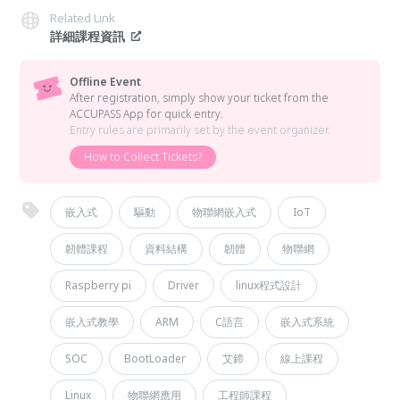
Related Link
詳細課程資訊
Offline Event
After registration, simply show your ticket from the
ACCUPASS App for quick entry.
Entry rules are primarily set by the event organizer.
How to Collect Tickets?
嵌入式
驅動
物聯網嵌入式
IoT
韌體課程
資料結構
韌體
物聯網
Raspberry pi
Driver
linux程式設計
嵌入式教學
ARM
C語言
嵌入式系統
SOC
BootLoader
艾鍗
線上課程
Linux
物聯網應用
工程師課程