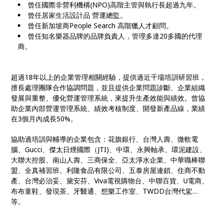
曾任國際非營利機構(NPO)高階主管與執行長超過九年。
曾任居家生活設計品 營運總監。
曾任新加坡商People Search 高階獵人才顧問。
曾任知名樂器品牌的品牌負責人，管理多達20多國的代理
商。
超過18年以上的企業管理相關經驗，提供過近千場培訓研習班，
擅長處理團隊合作協調問題，並且提供企業問題診斷、企業組織
發展與重整、優化營運管理系統，來提升生產效能與績效。曾協
助企業內部營運管理系統、績效考核制度、開發新產品線，業績
在3個月內成長50%。
協助過培訓與輔導的企業包含：花旗銀行、台灣人壽、微軟電
腦、Gucci、傑太日煙國際（JTI)、中環、永興軸承、環泥建設、
大聯大控股、南山人壽、三商保全、亞太淨水企業、中華職棒聯
盟、全真補習班、利隆食品有限公司、五泰房屋連鎖、住商不動
產、台灣必治妥、黛安芬、Viva電視購物台、中聯百貨、U電商、
布布童鞋、發現茶、牙醫通、想樂工作室、TWDD台灣代駕…
等。